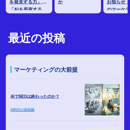
を発見する力」と
か
お知らせ：
「AIを所有する
のマーケテ
力」が、新たな格
では、オウ
差へ
ディアをど
づけるべき
最近の投稿
マーケティングの大前提
AIでSEOは終わったのか？
AI時代の新戦略