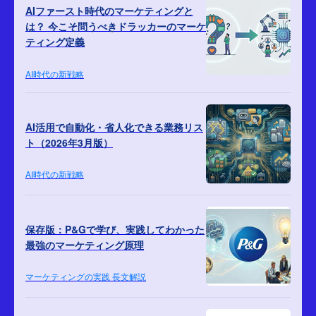
AIファースト時代のマーケティングと
は？ 今こそ問うべきドラッカーのマーケ
ティング定義
AI時代の新戦略
AI活用で自動化・省人化できる業務リス
ト（2026年3月版）
AI時代の新戦略
保存版：P&Gで学び、実践してわかった
最強のマーケティング原理
マーケティングの実践 長文解説