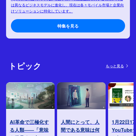
は異なるビジネスモデルに進化し、現在は各々モバイル市場と企業向
けソリューションに特化しています。
特集を見る
トピック
もっと見る
AI革命で三極化す
人間にとって、人
1月22日1
る人類――「意味
間である意味は何
YouTub