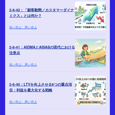
2-6-42：「顧客動態／カスタマーダイナ
ミクス」とは何か？
良い売上、悪い売上
2-6-41：AIDMAとAISASの現代における
注意点
良い売上、悪い売上
2-6-40：LTVを向上させる6つの重点項
目：利益を最大化する戦略
良い売上、悪い売上