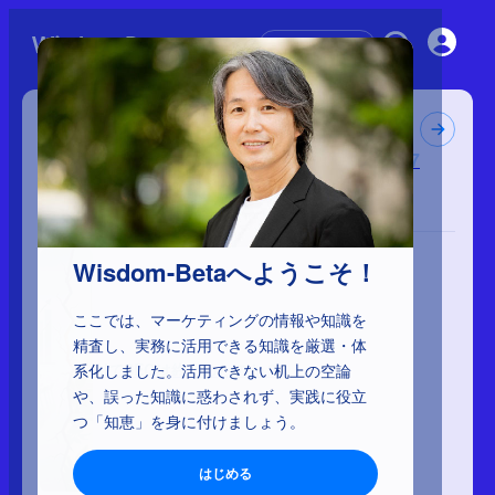
初めての方へ
マーケティングの大前提
137
Wisdom-Betaへようこそ！
ここでは、マーケティングの情報や知識を
精査し、実務に活用できる知識を厳選・体
AIでSEOは終わったのか？
系化しました。活用できない机上の空論
や、誤った知識に惑わされず、実践に役立
つ「知恵」を身に付けましょう。
はじめる