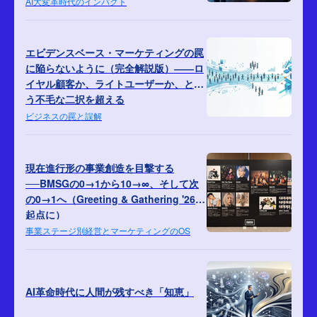
AI大変革時代のインパクト
エビデンスベース・マーケティングの罠
に陥らないように（完全解説版）――ロ
イヤル顧客か、ライトユーザーか、とい
う不毛な二択を超える
ビジネスの罠と誤解
現在進行形の事業創造を目撃する
──BMSGの‪0→1‬から‪10→∞‬、そして次
の‪0→1‬へ（Greeting & Gathering '26を
起点に）‬‬
事業ステージ別経営とマーケティングのOS
AI革命時代に人間が残すべき「知恵」