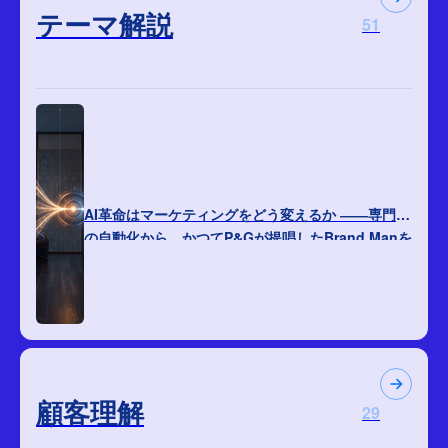
テーマ解説
51
AI革命はマーケティングをどう変えるか ――専門職
の自動化から、かつてP&Gが提唱したBrand Manを
再発明する経営へ
顧客理解
29