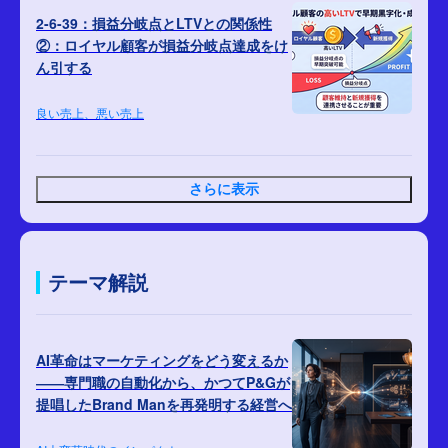
2-6-39：損益分岐点とLTVとの関係性
②：ロイヤル顧客が損益分岐点達成をけ
ん引する
良い売上、悪い売上
さらに表示
テーマ解説
AI革命はマーケティングをどう変えるか
――専門職の自動化から、かつてP&Gが
提唱したBrand Manを再発明する経営へ