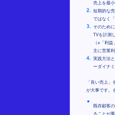
売上を最小
短期的な売
ではなく「
そのために
TVを計測
（※「利益
主に営業利
実践方法と
ーダイナミ
「良い売上」
が大事です。
既存顧客の
ることが重