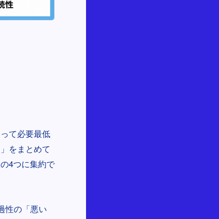
とって必要最低
案」をまとめて
の4つに集約で
過性の「悪い