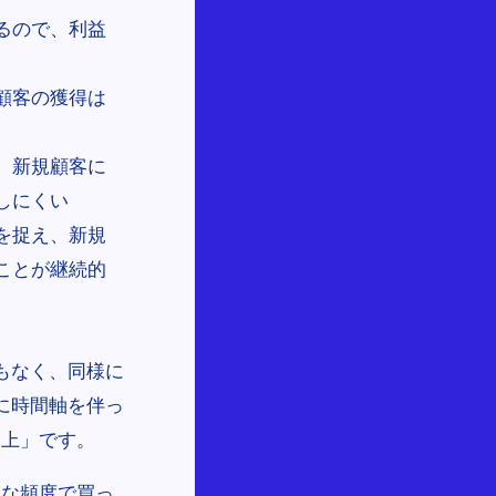
るので、利益
顧客の獲得は
、新規顧客に
しにくい
を捉え、新規
ことが継続的
もなく、同様に
に時間軸を伴っ
売上」です。
んな頻度で買っ