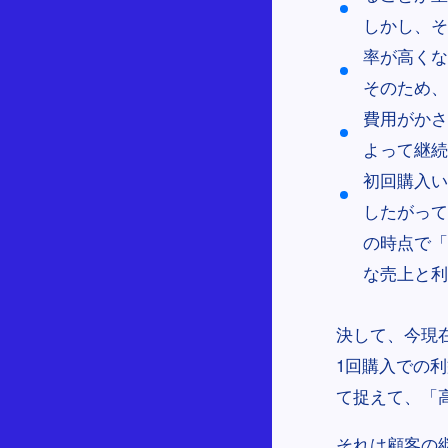
しかし、そ
率が高くな
そのため、
費用がかさ
よって継続
初回購入い
したがって
の時点で「
な売上と利
決して、今現
1回購入での
て捉えて、「
それは顧客の