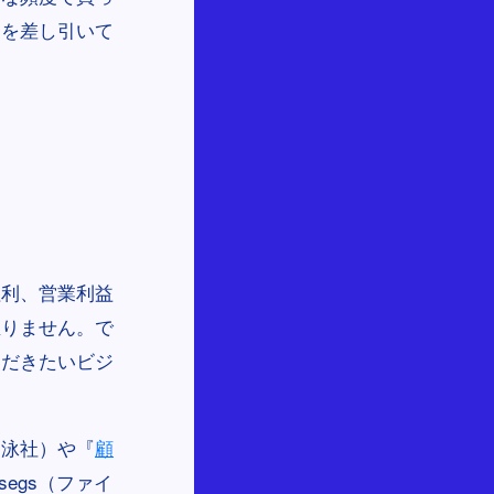
用を差し引いて
粗利、営業利益
至りません。で
ただきたいビジ
翔泳社）や『
顧
egs（ファイ