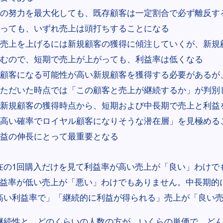
の努力を最大化しても、既存顧客は一定割合で必ず離反す
っても、いずれ売上は頭打ちすることになる
売上を上げるには新規顧客の獲得に傾注していくが、新規
むので、短期で売上が上がっても、利益率は低くなる
顧客になる可能性が高い新規顧客を獲得する必要があるが
ただいた時点では「この顧客と売上が継続するか」が判別
新規顧客の獲得時点から、短期および中長期で売上と利益
高い確率でロイヤル顧客になりそうな潜在層」を見極める
益の伸長にとって最重要となる
在の1回購入だけを見て利益率が高い売上が「良い」わけで
利益率が低い売上が「悪い」わけでもありません。中長期的
高い利益率で」「継続的に利益が得られる」売上が「良い
継続性と、どのくらいの人数の方が、いくらの単価で、ど