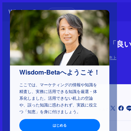
初めての方へ
2-6-13：
良い売上、悪い売上
2026年6月25日
Wisdom-Betaへようこそ！
ここでは、マーケティングの情報や知識を
精査し、実務に活用できる知識を厳選・体
系化しました。活用できない机上の空論
や、誤った知識に惑わされず、実践に役立
シェア
つ「知恵」を身に付けましょう。
はじめる