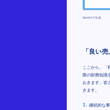
Geminiで生成
「良い売
ここから、「
限の財務知識
おきます。皆
きます。
継続的な事