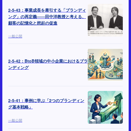
2-5-43：事業成長を牽引する「ブランディ
ング」の再定義——田中洋教授と考える、
顧客の記憶化と想起の促進
一般公開
2-5-42：BtoB領域の中小企業におけるブラ
ンディング
2-5-41：事例に学ぶ「2つのブランディン
グ基本戦略」
一般公開