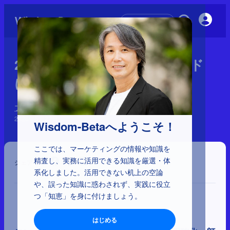
初めての方へ
2-5-32：ロングセラーブランド
に起こる2つの問題
ブランディングの誤解
2026年5月22日
Wisdom-Betaへようこそ！
ここでは、マーケティングの情報や知識を
精査し、実務に活用できる知識を厳選・体
シェア
系化しました。活用できない机上の空論
や、誤った知識に惑わされず、実践に役立
つ「知恵」を身に付けましょう。
はじめる