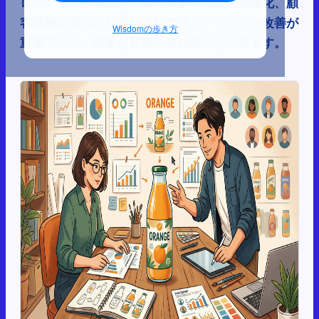
ロングセラー商品は、競合対策や目的の明確化、顧
客理解に基づいた適切なリブランディングや改善が
Wisdomの歩き方
重要であり、過度な変更は逆効果になり得ます。