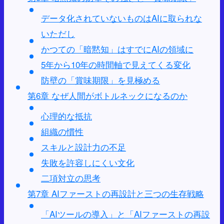
データ化されていないものはAIに取られな
いただし
かつての「暗黙知」はすでにAIの領域に
5年から10年の時間軸で見えてくる変化
防壁の「賞味期限」を見極める
第6章 なぜ人間がボトルネックになるのか
心理的な抵抗
組織の慣性
スキルと設計力の不足
失敗を許容しにくい文化
二項対立の思考
第7章 AIファーストの再設計と三つの生存戦略
「AIツールの導入」と「AIファーストの再設