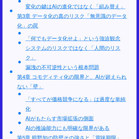
変化の鍵はAIの進化ではなく「組み替え」
第3章 データ化の真のリスク「無意識のデータ
化」の罠
「何でもデータ化せよ」という強迫観念
システムのリスクではなく「人間のリス
ク」
漏洩の不可逆性という根本問題
第4章 コモディティ化の限界と、AIが超えられ
ない「壁」
「すべてが価格競争になる」は過度な単純
化
AIがもたらす市場拡張の側面
AIの推論能力にも明確な限界がある
第5章 暗黙知の防壁その強さと「賞味期限」