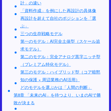
計」の違い
「資料作成」を例にした再設計の具体像
再設計を超えて自社のポジションを「選
ぶ」
三つの生存戦略モデル
第一のモデル：AI完全土俵型（スケール追
求モデル）
第二のモデル：完全アナログ黒字ニッチ型
（プレミアム特化モデル）
第三のモデル：ハイブリッド型（コア暗黙
知の保護 × 周辺業務のAI活用）
どのモデルを選ぶかは「人間の判断」
第8章 「未来のAI」を待つより、いまのAIで勝
敗が決まる