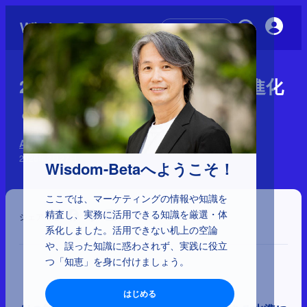
初めての方へ
2026年2月時点で見えるAIの進化
と戦略示唆
AI大変革時代のインパクト
2026年2月27日
Wisdom-Betaへようこそ！
ここでは、マーケティングの情報や知識を
精査し、実務に活用できる知識を厳選・体
シェア
系化しました。活用できない机上の空論
や、誤った知識に惑わされず、実践に役立
つ「知恵」を身に付けましょう。
はじめる