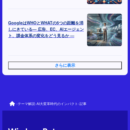
GoogleはWHOとWHATの5つの距離を消
しにきている— 広告、EC、AIエージェン
ト、課金体系の変化をどう見るか —
さらに表示
›
›
›
テーマ解説
AI大変革時代のインパクト
記事