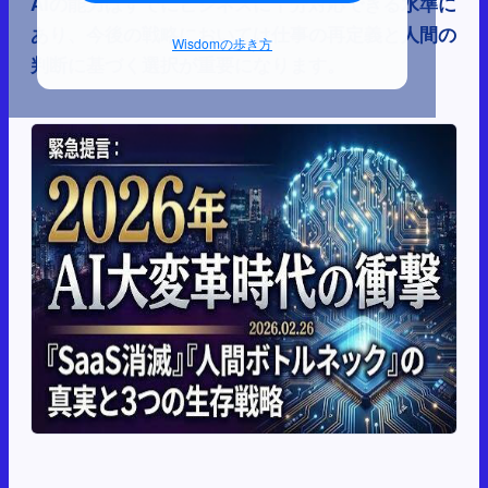
AIの能力はすでにビジネスに十分対応できる水準に
あり、今後の戦略においては仕事の再定義と人間の
Wisdomの歩き方
判断に基づく選択が重要になります。