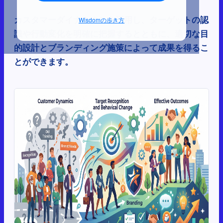
カスタマーダイナミクスを活用し、ターゲットの認
Wisdomの歩き方
識や行動変化を明確に把握するとともに、適切な目
的設計とブランディング施策によって成果を得るこ
とができます。