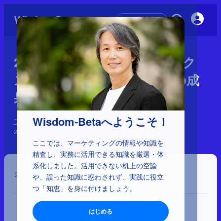
初めての方へ
2-5-19：カスタマーダイナミク
スで捉えるブランディングの成
果
Wisdom-Betaへようこそ！
ブランディングの誤解
2026年4月30日
ここでは、マーケティングの情報や知識を
精査し、実務に活用できる知識を厳選・体
系化しました。活用できない机上の空論
シェア
や、誤った知識に惑わされず、実践に役立
つ「知恵」を身に付けましょう。
はじめる