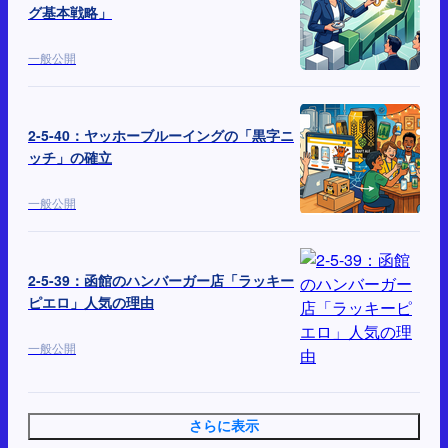
グ基本戦略」
一般公開
2-5-40：ヤッホーブルーイングの「黒字ニ
ッチ」の確立
一般公開
2-5-39：函館のハンバーガー店「ラッキー
ピエロ」人気の理由
一般公開
さらに表示