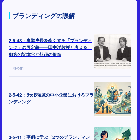
ブランディングの誤解
2-5-43：事業成長を牽引する「ブランディ
ング」の再定義——田中洋教授と考える、
顧客の記憶化と想起の促進
一般公開
2-5-42：BtoB領域の中小企業におけるブラ
ンディング
2-5-41：事例に学ぶ「2つのブランディン