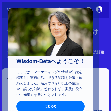
初めての方へ
1-3-24：ブランディングにおけ
る8分類：96語彙
ブランディングの3つの目的＋158語彙：8分類と62の優先語彙
2025年4月24日
Wisdom-Betaへようこそ！
ここでは、マーケティングの情報や知識を
精査し、実務に活用できる知識を厳選・体
シェア
系化しました。活用できない机上の空論
や、誤った知識に惑わされず、実践に役立
つ「知恵」を身に付けましょう。
はじめる