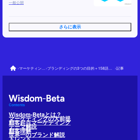
一般公開
さらに表示
›
›
›
マーケティングの大前提
ブランディングの3つの目的＋158語彙：8分類と62の優先語彙
記事
Contents
Wisdom-Betaとは？
マーケティングの大前提
顧客起点マーケティング
テーマ解説
顧客理解
世界一のブランド解説
トレンド