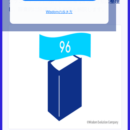
ブランディングにおける96語彙を8つの分類に整理
し、辞書的に活用できる内容を解説します。
Wisdomの歩き方