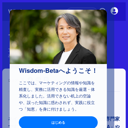
初めての方へ
1-4-33：ネイト・シルバー
マーケティングに影響を与えた41人と理論
2025年3月12日
Wisdom-Betaへようこそ！
シェア
ここでは、マーケティングの情報や知識を
精査し、実務に活用できる知識を厳選・体
系化しました。活用できない机上の空論
や、誤った知識に惑わされず、実践に役立
つ「知恵」を身に付けましょう。
ネイト・シルバーは統計学者で、予測分析の専門家
はじめる
です。彼は野球の成績予測システム「PECOTA」や