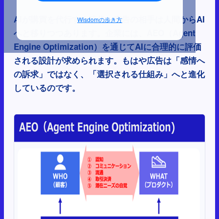
AIが購買を代行する時代、広告の相手は人間からAI
Wisdomの歩き方
へと移りつつあります。企業には、AEO（Agent
Engine Optimization）を通じてAIに合理的に評価
される設計が求められます。もはや広告は「感情へ
の訴求」ではなく、「選択される仕組み」へと進化
しているのです。