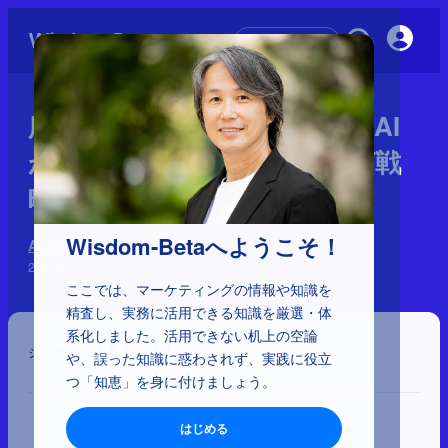
初めての方へ
広告の終焉とAEOの夜明け：AI
が選ぶ時代のマーケティング戦
略
Wisdom-Betaへようこそ！
AI大変革時代のインパクト
2025年10月21日
ここでは、マーケティングの情報や知識を
精査し、実務に活用できる知識を厳選・体
系化しました。活用できない机上の空論
シェア
や、誤った知識に惑わされず、実践に役立
つ「知恵」を身に付けましょう。
はじめる