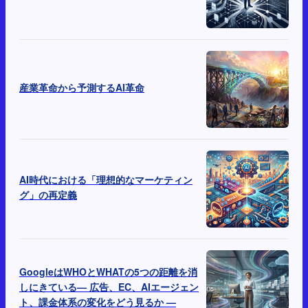
産業革命から予測するAI革命
AI時代における「理想的なマーケティン
グ」の再定義
GoogleはWHOとWHATの5つの距離を消
しにきている— 広告、EC、AIエージェン
ト、課金体系の変化をどう見るか —