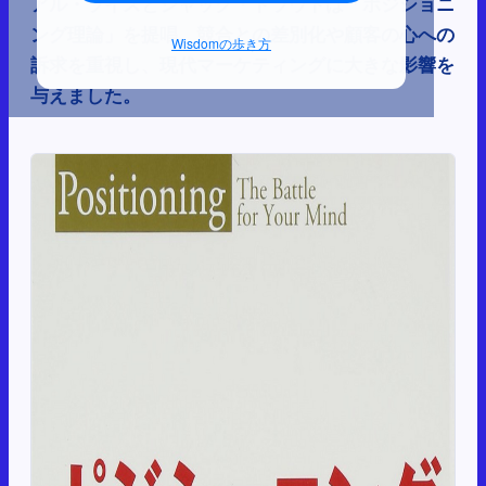
アル・ライズとジャック・トラウトは「ポジショニ
ング理論」を提唱。競合との差別化や顧客の心への
Wisdomの歩き方
訴求を重視し、現代マーケティングに大きな影響を
与えました。