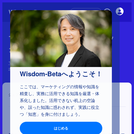
初めての方へ
1-4-7：アル・ライズとジャッ
ク・トラウト
マーケティングに影響を与えた41人と理論
2025年1月31日
Wisdom-Betaへようこそ！
ここでは、マーケティングの情報や知識を
精査し、実務に活用できる知識を厳選・体
シェア
系化しました。活用できない机上の空論
や、誤った知識に惑わされず、実践に役立
つ「知恵」を身に付けましょう。
はじめる