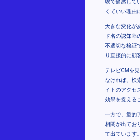
験で痛感して
くていい理由
大きな変化が
ド名の認知率
不適切な検証
り直接的に顧
テレビCMを
なければ、検
イトのアクセ
効果を捉える
一方で、量的
相関が出てお
て出ています