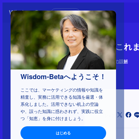
初めての方へ
2-5-26：
ブランディングの誤解
2026年5月14日
Wisdom-Betaへようこそ！
ここでは、マーケティングの情報や知識を
精査し、実務に活用できる知識を厳選・体
系化しました。活用できない机上の空論
や、誤った知識に惑わされず、実践に役立
シェア
つ「知恵」を身に付けましょう。
はじめる