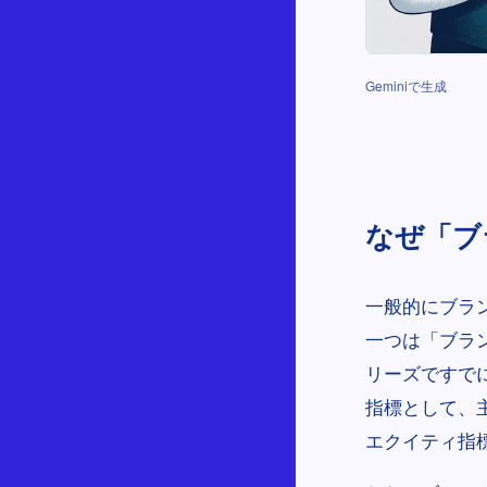
Geminiで生成
なぜ「ブ
一般的にブラ
一つは「ブラ
リーズですで
指標として、
エクイティ指