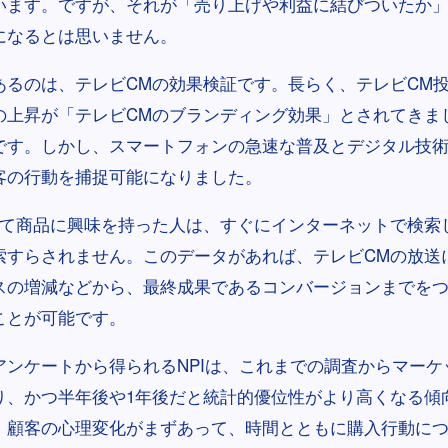
います。ですが、それが「売り上げや利益に結びついたか
になるとは思いません。
あるのは、テレビCMの効果検証です。長らく、テレビCM
の上昇が「テレビCMのブランディング効果」とされてきま
です。しかし、スマートフォンの急速な普及とデジタル技
客の行動を捕捉可能になりました。
見て商品に興味を持った人は、すぐにインターネットで検索
索すらされません。このデータがあれば、テレビCMの放送
スの増減などから、最終成果であるコンバージョンまでを
ことが可能です。
アンケートから得られるNPIは、これまでの調査からマーケ
り、かつ半年後や1年後だと統計的優位性がより高くなる傾
。顧客の心理変化がまずあって、時間とともに購入行動に