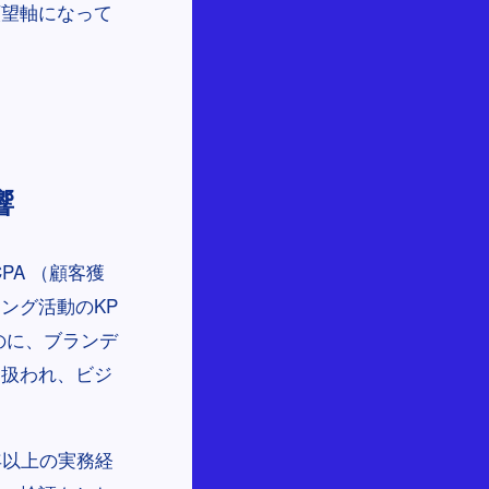
願望軸になって
響
PA （顧客獲
ング活動のKP
のに、ブランデ
に扱われ、ビジ
年以上の実務経