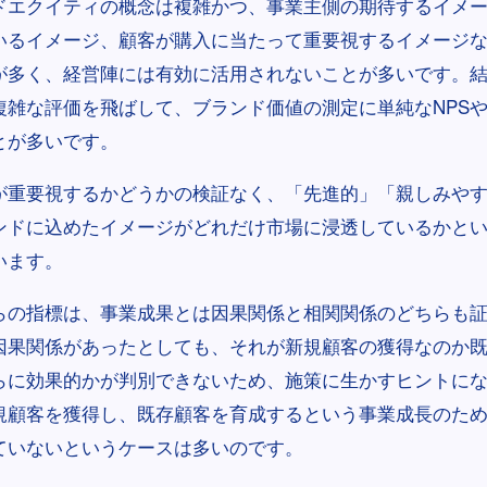
ドエクイティの概念は複雑かつ、事業主側の期待するイメ
いるイメージ、顧客が購入に当たって重要視するイメージ
が多く、経営陣には有効に活用されないことが多いです。
複雑な評価を飛ばして、ブランド価値の測定に単純なNPS
とが多いです。
が重要視するかどうかの検証なく、「先進的」「親しみや
ンドに込めたイメージがどれだけ市場に浸透しているかと
います。
らの指標は、事業成果とは因果関係と相関関係のどちらも
因果関係があったとしても、それが新規顧客の獲得なのか
らに効果的かが判別できないため、施策に生かすヒントに
規顧客を獲得し、既存顧客を育成するという事業成長のた
ていないというケースは多いのです。