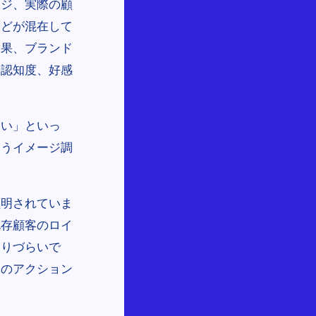
ージ、実際の顧
などが混在して
結果、ブランド
や認知度、好感
すい」といっ
いうイメージ調
証明されていま
既存顧客のロイ
なりづらいで
めのアクション