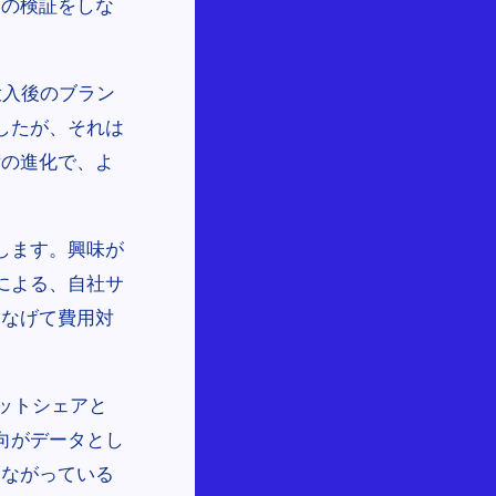
」の検証をしな
投入後のブラン
したが、それは
術の進化で、よ
します。興味が
による、自社サ
つなげて費用対
ットシェアと
向がデータとし
つながっている