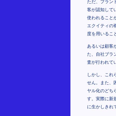
ただ、ブラン
客が認知して
使われること
エクイティの
度を用いるこ
あるいは顧客
た、自社ブラ
査が行われて
しかし、これ
せん。また、
ヤル化のどち
す。実際に新
に生かしきれ