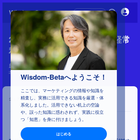
初めての方へ
2-6-15：「営業利益」から「経常
利益」「純利益」
良い売上、悪い売上
2026年6月29日
Wisdom-Betaへようこそ！
ここでは、マーケティングの情報や知識を
精査し、実務に活用できる知識を厳選・体
シェア
系化しました。活用できない机上の空論
や、誤った知識に惑わされず、実践に役立
つ「知恵」を身に付けましょう。
はじめる