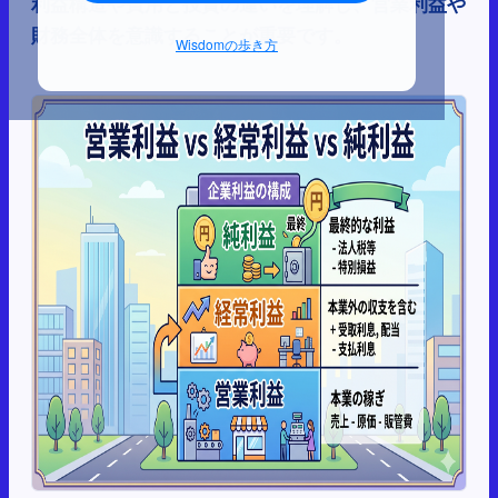
利益構造や費用と投資の違いを理解し、営業利益や
財務全体を意識することが重要です。
Wisdomの歩き方