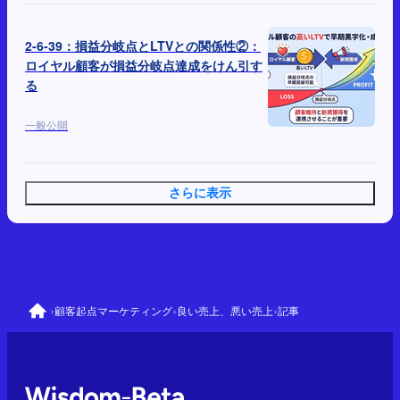
2-6-39：損益分岐点とLTVとの関係性②：
ロイヤル顧客が損益分岐点達成をけん引す
る
一般公開
さらに表示
›
›
›
顧客起点マーケティング
良い売上、悪い売上
記事