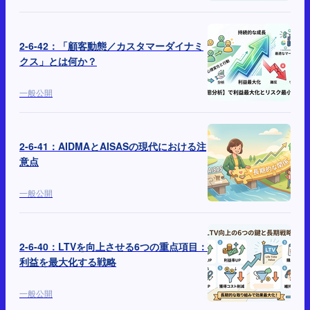
2-6-42：「顧客動態／カスタマーダイナミ
クス」とは何か？
一般公開
2-6-41：AIDMAとAISASの現代における注
意点
一般公開
2-6-40：LTVを向上させる6つの重点項目：
利益を最大化する戦略
一般公開