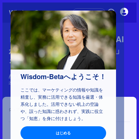
初めての方へ
ロボティクスと自動運転——AI
が「購入」だけでなく「実行」
を代行する
Wisdom-Betaへようこそ！
AI大変革時代のインパクト
2026年1月23日
ここでは、マーケティングの情報や知識を
精査し、実務に活用できる知識を厳選・体
系化しました。活用できない机上の空論
シェア
や、誤った知識に惑わされず、実践に役立
つ「知恵」を身に付けましょう。
はじめる