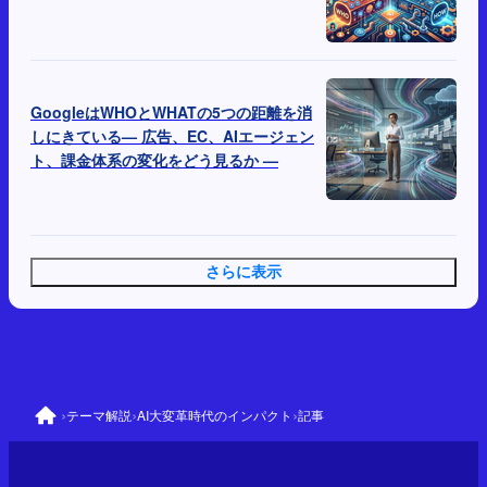
GoogleはWHOとWHATの5つの距離を消
しにきている— 広告、EC、AIエージェン
ト、課金体系の変化をどう見るか —
さらに表示
›
›
›
テーマ解説
AI大変革時代のインパクト
記事