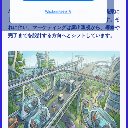
AIはロボティクスや自動運転の進化により、提案に
Wisdomの歩き方
とどまらず実行までを代行するようになります。そ
れに伴い、マーケティングは露出重視から、導線や
完了までを設計する方向へとシフトしています。