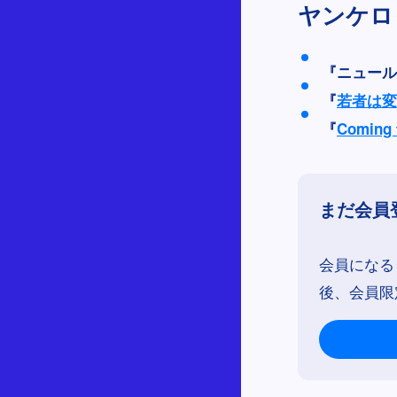
ヤンケロ
『ニュール
『
若者は変わった
『
Coming 
まだ会員
会員になる
後、会員限