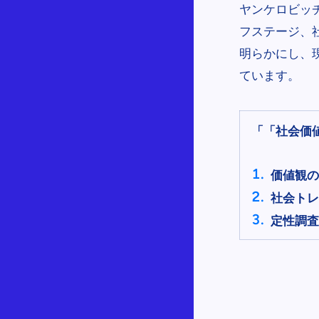
ヤンケロビッ
フステージ、
明らかにし、
ています。
「「社会価
価値観の
社会トレ
定性調査