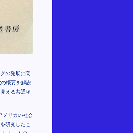
ングの発展に関
究の概要を解説
に見える共通項
）は、アメリカの社会
化を研究したこ