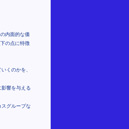
々の内面的な価
以下の点に特徴
ていくのかを、
に影響を与える
カスグループな