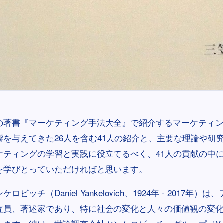
の著書『マーケティング手法大全』で紹介するマーケティ
響を与えてきた26人を含む41人の紹介と、主要な理論や研
ケティングの学習と実践に役立てるべく、41人の貢献の中
を学びとっていただければと思います。
ビッチ（Daniel Yankelovich、1924年 - 2017年
査員、著述家であり、特に社会の変化と人々の価値観の変