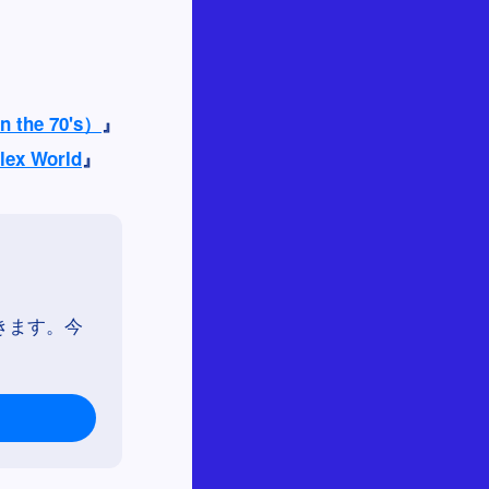
n the 70's）
』
lex World
』
きます。今