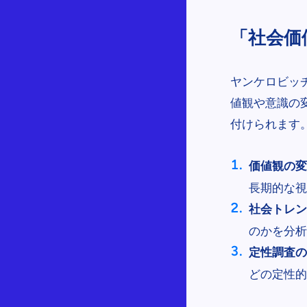
「社会価
ヤンケロビッ
値観や意識の
付けられます
価値観の変
長期的な視
社会トレン
のかを分析
定性調査の
どの定性的