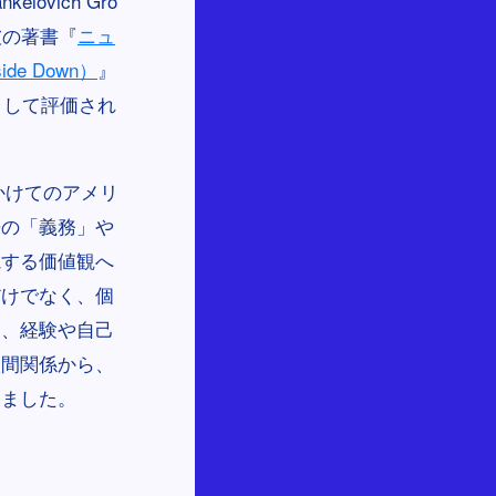
vich Gro
彼の著書『
ニュ
pside Down）
』
として評価され
かけてのアメリ
来の「義務」や
視する価値観へ
だけでなく、個
も、経験や自己
人間関係から、
しました。