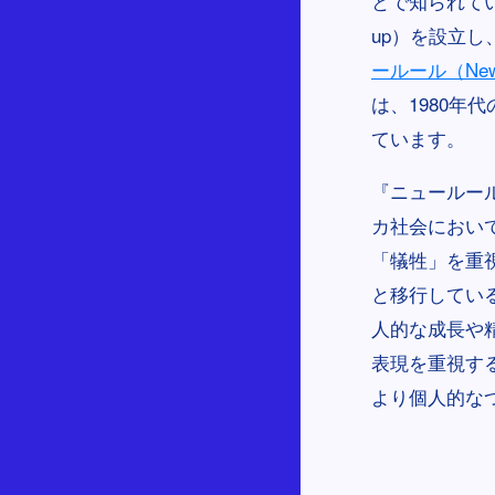
とで知られてい
up）を設立
ールール（New Rule
は、1980
ています。
『ニュールール
カ社会におい
「犠牲」を重
と移行してい
人的な成長や
表現を重視す
より個人的な