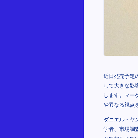
近日発売予定
して大きな影
します。マー
や異なる視点
ダニエル・ヤンケロ
学者、市場調