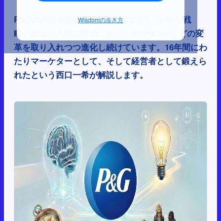
P&Gの成功原則は、顧客中心の思想、明確な戦
Wisdomの歩き方
略、組織と人材の育成にあり、AIやSDGsなどの変
革を取り入れつつ進化し続けています。16年間にわ
たりマーケターとして、そして経営者として鍛えら
れたという西口一希が解説します。