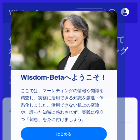
初めての方へ
保存版：P&Gで学び、実践して
わかった 最強のマーケティング
原理
Wisdom-Betaへようこそ！
マーケティングの実践 長文解説
2026年2月10日
ここでは、マーケティングの情報や知識を
精査し、実務に活用できる知識を厳選・体
系化しました。活用できない机上の空論
シェア
や、誤った知識に惑わされず、実践に役立
つ「知恵」を身に付けましょう。
はじめる