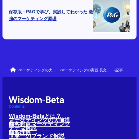
保存版：P&Gで学び、実践してわかった 最
強のマーケティング原理
›
›
›
マーケティングの大前提
マーケティングの実践 長文解説
記事
Contents
Wisdom-Betaとは？
マーケティングの大前提
顧客起点マーケティング
テーマ解説
顧客理解
世界一のブランド解説