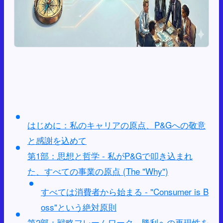
はじめに：私のキャリアの原点、P&Gへの敬意
と感謝を込めて
第1部：思想と哲学 - 私がP&Gで叩き込まれ
た、すべての事業の原点 (The "Why")
すべては消費者から始まる - "Consumer is B
oss"という絶対原則
第2部：戦略フレームワーク - 勝利への再現性を