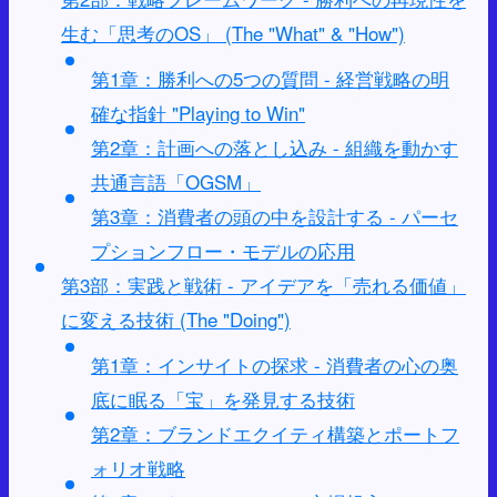
生む「思考のOS」 (The "What" & "How")
第1章：勝利への5つの質問 - 経営戦略の明
確な指針 "Playing to Win"
第2章：計画への落とし込み - 組織を動かす
共通言語「OGSM」
第3章：消費者の頭の中を設計する - パーセ
プションフロー・モデルの応用
第3部：実践と戦術 - アイデアを「売れる価値」
に変える技術 (The "Doing")
第1章：インサイトの探求 - 消費者の心の奥
底に眠る「宝」を発見する技術
第2章：ブランドエクイティ構築とポートフ
ォリオ戦略