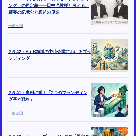
ング」の再定義——田中洋教授と考える、
顧客の記憶化と想起の促進
一般公開
2-5-42：BtoB領域の中小企業におけるブラ
ンディング
2-5-41：事例に学ぶ「2つのブランディン
グ基本戦略」
一般公開