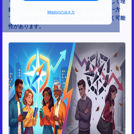
リブランディングは顧客イメージや強みを正しく理
解し、それを的確に伝えることが重要です。一方
Wisdomの歩き方
で、失敗するとブランド離反や売上低下を招く可能
性があります。