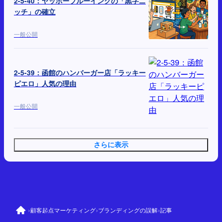
2-5-40：ヤッホーブルーイングの「黒字ニ
ッチ」の確立
一般公開
2-5-39：函館のハンバーガー店「ラッキー
ピエロ」人気の理由
一般公開
さらに表示
›
›
›
顧客起点マーケティング
ブランディングの誤解
記事