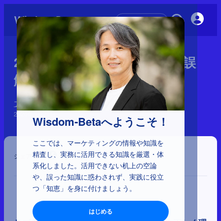
初めての方へ
2-5-30：リブランディングの誤
解
ブランディングの誤解
2026年5月20日
Wisdom-Betaへようこそ！
ここでは、マーケティングの情報や知識を
精査し、実務に活用できる知識を厳選・体
シェア
系化しました。活用できない机上の空論
や、誤った知識に惑わされず、実践に役立
つ「知恵」を身に付けましょう。
はじめる