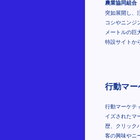
農業協同組合（
突如展開し、
コシやニンジ
メートルの巨
特設サイトか
行動マーケテ
行動マーケテ
イズされたマ
歴、クリック
客の興味やニ