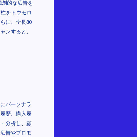
独創的な広告を
の柱をトウモロ
らに、全長80
キャンすると、
基にパーソナラ
問履歴、購入履
集・分析し、顧
た広告やプロモ