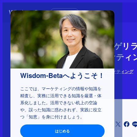
初めての方へ
1-1-24：
ィマーケティ
114種類のマーケティング
Wisdom-Betaへようこそ！
2025年10月16日
ここでは、マーケティングの情報や知識を
精査し、実務に活用できる知識を厳選・体
系化しました。活用できない机上の空論
や、誤った知識に惑わされず、実践に役立
つ「知恵」を身に付けましょう。
シェア
はじめる