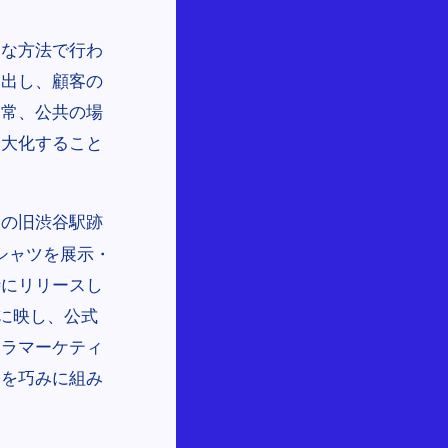
的な方法で行わ
み出し、顧客の
通常、公共の場
最大化すること
線の旧渋谷駅跡
T シャツを展示・
時にリリースし
面に映し、公式
リラマーケティ
」を巧みに組み