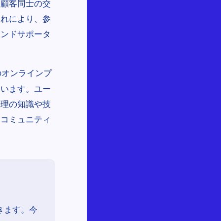
、顧客同士の交
これにより、参
ランドサポータ
のオンラインプ
ています。ユー
料理の知識や技
てコミュニティ
。
きます。今