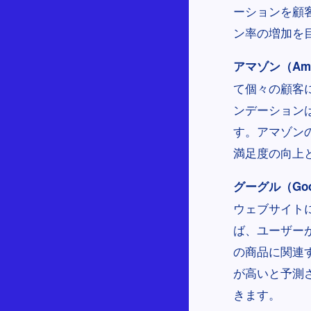
ーションを顧
ン率の増加を
アマゾン（Ama
て個々の顧客
ンデーション
す。アマゾン
満足度の向上
グーグル（Goo
ウェブサイト
ば、ユーザー
の商品に関連
が高いと予測
きます。