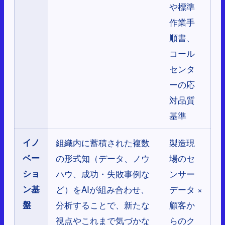
や標準
作業手
順書、
コール
センタ
ーの応
対品質
基準
イノ
組織内に蓄積された複数
製造現
ベー
の形式知（データ、ノウ
場のセ
ショ
ハウ、成功・失敗事例な
ンサー
ン基
ど）をAIが組み合わせ、
データ ×
盤
分析することで、新たな
顧客か
視点やこれまで気づかな
らのク