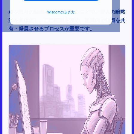
AIを思考の触媒として利用することで、個人の暗黙
Wisdomの歩き方
知を具体化し、自己認識を深め、組織内で知識を共
有・発展させるプロセスが重要です。