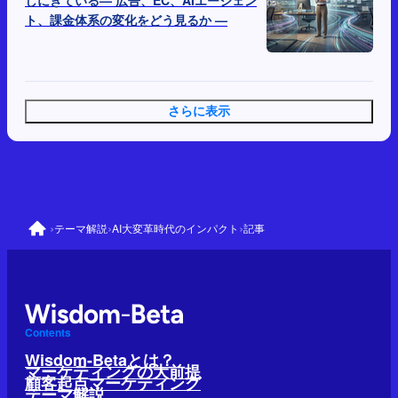
しにきている— 広告、EC、AIエージェン
ト、課金体系の変化をどう見るか —
さらに表示
›
›
›
テーマ解説
AI大変革時代のインパクト
記事
Contents
Wisdom-Betaとは？
マーケティングの大前提
顧客起点マーケティング
テーマ解説