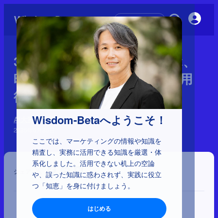
初めての方へ
3-4-4：野中郁次郎理論に学ぶ、
暗黙知を形式知に変えるAI活用
術（後編）
Wisdom-Betaへようこそ！
AI大変革時代のインパクト
2025年6月25日
ここでは、マーケティングの情報や知識を
精査し、実務に活用できる知識を厳選・体
系化しました。活用できない机上の空論
シェア
や、誤った知識に惑わされず、実践に役立
つ「知恵」を身に付けましょう。
はじめる