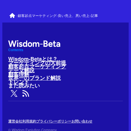
›
›
›
顧客起点マーケティング
良い売上、悪い売上
記事
Contents
Wisdom-Betaとは？
マーケティングの大前提
顧客起点マーケティング
テーマ解説
顧客理解
世界一のブランド解説
トレンド
また読みたい
運営会社
利用規約
プライバシーポリシー
お問い合わせ
© Wisdom Evolution Company