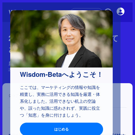
初めての方へ
2-6-16：マーケターが把握して
おくべき利益の全体構造
良い売上、悪い売上
2026年6月30日
Wisdom-Betaへようこそ！
ここでは、マーケティングの情報や知識を
精査し、実務に活用できる知識を厳選・体
シェア
系化しました。活用できない机上の空論
や、誤った知識に惑わされず、実践に役立
つ「知恵」を身に付けましょう。
はじめる