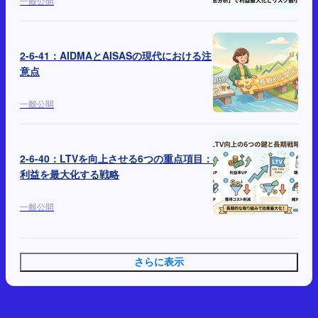
一般公開
2-6-41：AIDMAとAISASの現代における注
意点
一般公開
2-6-40：LTVを向上させる6つの重点項目：
利益を最大化する戦略
一般公開
さらに表示