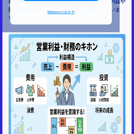
利益構造や費用と投資の違いを理解し、営業利益や
財務全体を意識することの重要性を解説していま
Wisdomの歩き方
す。