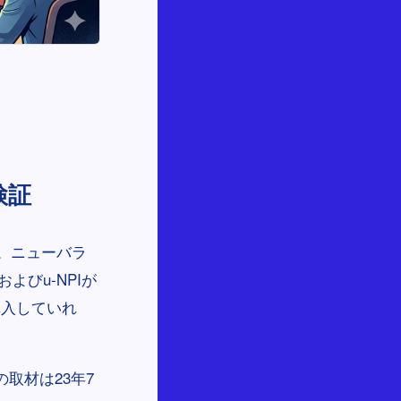
検証
。ニューバラ
よびu-NPIが
購入していれ
取材は23年7