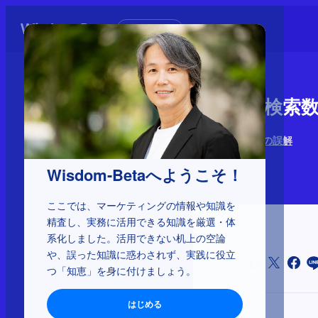
初めての方へ
2-5-27：
ブランディングの誤解
2026年5月15日
Wisdom-Betaへようこそ！
ここでは、マーケティングの情報や知識を
精査し、実務に活用できる知識を厳選・体
系化しました。活用できない机上の空論
や、誤った知識に惑わされず、実践に役立
シェア
つ「知恵」を身に付けましょう。
はじめる