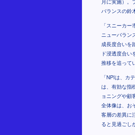
月に実施）。
バランスの鈴
「スニーカー
ニューバラン
成長度合いを
ド浸透度合いを
推移を追って
「NPIは、
は、有効な指
ョニングや顧
全体像は、お
客層の差異に
ると見過ごし