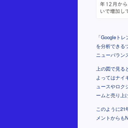
「Google
を分析できる
ニューバラン
上の図で見る
よってはナイ
ュースやロクシ
ームと売り上
このように2
メントからもN