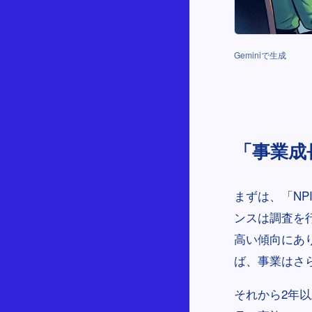
Geminiで生成
「事業成
まずは、「N
ンスは調査を行
高い傾向にあ
ば、事業はさ
それから2年