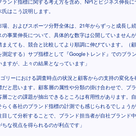
ブランド指標に関する考え方を含め、NPIとビジネス伸長に
木氏はこう説明します。
市場、およびスポーツ分野全体は、21年からずっと成長し
スの事業伸長について、具体的な数字は公開していません
踏まえても、競合と比較してより順調に伸びています。（
測定する）サブ指標として『Googleトレンド』でのブラ
いますが、上々の結果となっています」
カテゴリーにおける調査時点の状況と顧客からの支持の変化を
標だと思います。顧客層の属性や分類の掛け合わせで、ブ
客層ごとの課題が抽出できるところは有用性があります。
そらく各社のブランド指標の計測でも感じられるでしょう
注目して分析することで、ブランド担当者が自社ブランド
がちな視点を得られるのが利点です」