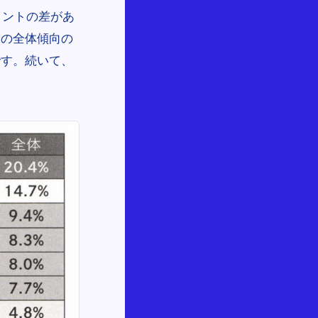
イントの差があ
との全体傾向の
です。続いて、