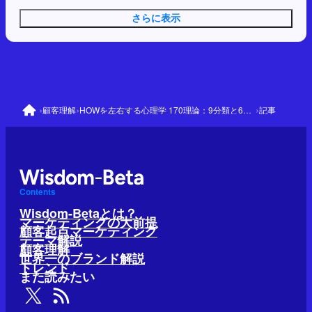
さらに表示
›
›
›
顧客理解
HOWを左右する心理学 170理論：9分類と64の優先理論
記事
Contents
Wisdom-Betaとは？
マーケティングの大前提
顧客起点マーケティング
テーマ解説
顧客理解
世界一のブランド解説
トレンド
また読みたい