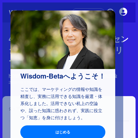
初めての方へ
4-1-25：目標勾配効果、ライセン
シング効果、楽観バイアス、リ
ーセンシー効果
Wisdom-Betaへようこそ！
HOWを左右する心理学 170理論：9分類と64の優先理論
2025年9月19日
ここでは、マーケティングの情報や知識を
精査し、実務に活用できる知識を厳選・体
系化しました。活用できない机上の空論
シェア
や、誤った知識に惑わされず、実践に役立
つ「知恵」を身に付けましょう。
はじめる