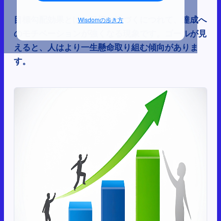
目標勾配効果とは、目標に近づくにつれて、達成へ
Wisdomの歩き方
のモチベーションが強くなる現象です。ゴールが見
えると、人はより一生懸命取り組む傾向がありま
す。