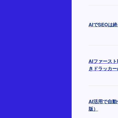
AIでSEOは
AIファース
きドラッカー
AI活用で自動
版）