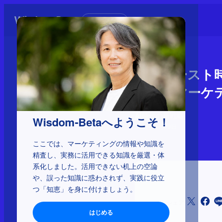
初めての方へ
AIファース
カーのマーケ
AI時代の新戦略
Wisdom-Betaへようこそ！
2026年3月19日
ここでは、マーケティングの情報や知識を
精査し、実務に活用できる知識を厳選・体
系化しました。活用できない机上の空論
や、誤った知識に惑わされず、実践に役立
つ「知恵」を身に付けましょう。
シェア
はじめる