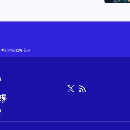
›
AI時代の新戦略
記事
前提
ング
説