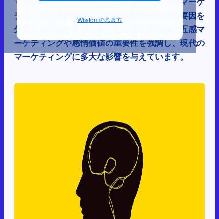
マーティン・リンドストロームは、ニューロマーケ
ティングの専門家で、消費者行動の無意識的要因を
Wisdomの歩き方
分析する手法を提唱しました。彼の研究は、五感マ
ーケティングや感情価値の重要性を強調し、現代の
マーケティングに多大な影響を与えています。