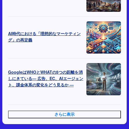
AI時代における「理想的なマーケティン
グ」の再定義
GoogleはWHOとWHATの5つの距離を消
しにきている— 広告、EC、AIエージェン
ト、課金体系の変化をどう見るか —
さらに表示