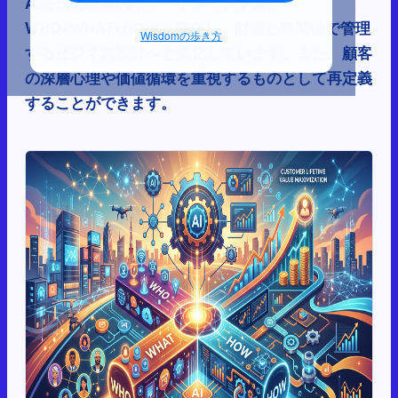
AI時代の理想的なマーケティングは、
WHO×WHAT×HOWを統合し、財務と時間軸で管理
Wisdomの歩き方
するビジネス設計へと変化しています。また、顧客
の深層心理や価値循環を重視するものとして再定義
することができます。