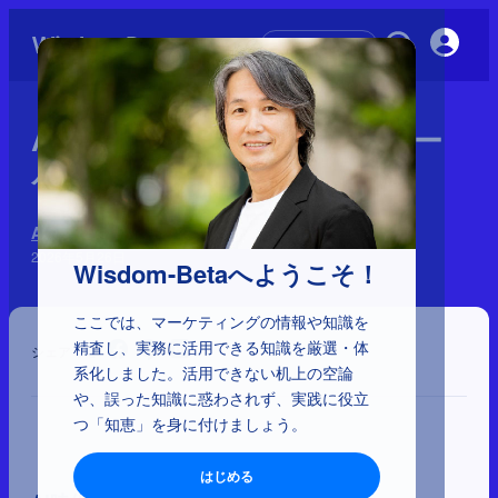
初めての方へ
AI時代における「理想的なマー
ケティング」の再定義
AI大変革時代のインパクト
2026年5月26日
Wisdom-Betaへようこそ！
ここでは、マーケティングの情報や知識を
精査し、実務に活用できる知識を厳選・体
シェア
系化しました。活用できない机上の空論
や、誤った知識に惑わされず、実践に役立
つ「知恵」を身に付けましょう。
はじめる