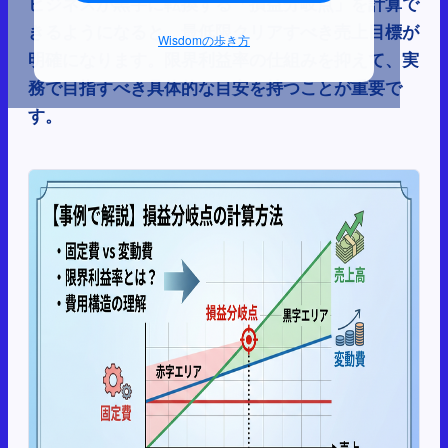
ビジネスが黒字に転換する「損益分岐点」を計算で
きるようになると、最低限クリアすべき売上目標が
Wisdomの歩き方
明確になります。限界利益率の仕組みを抑えて、実
務で目指すべき具体的な目安を持つことが重要で
す。