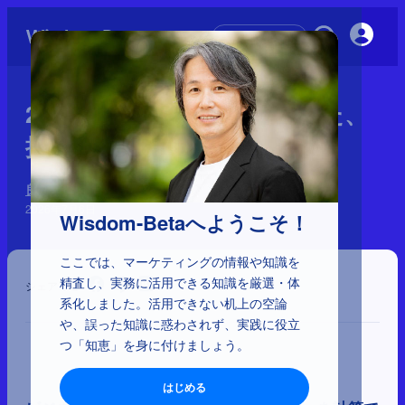
初めての方へ
2-6-20：2種の費用を踏まえた、
損益分岐点と限界利益率
良い売上、悪い売上
2026年7月6日
Wisdom-Betaへようこそ！
ここでは、マーケティングの情報や知識を
精査し、実務に活用できる知識を厳選・体
シェア
系化しました。活用できない机上の空論
や、誤った知識に惑わされず、実践に役立
つ「知恵」を身に付けましょう。
はじめる