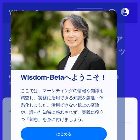
初めての方へ
4-1-19：バーナム効果、バイア
スのバイアス、ハイパーボリッ
ク割引
Wisdom-Betaへようこそ！
HOWを左右する心理学 170理論：9分類と64の優先理論
2025年9月10日
ここでは、マーケティングの情報や知識を
精査し、実務に活用できる知識を厳選・体
系化しました。活用できない机上の空論
シェア
や、誤った知識に惑わされず、実践に役立
つ「知恵」を身に付けましょう。
はじめる