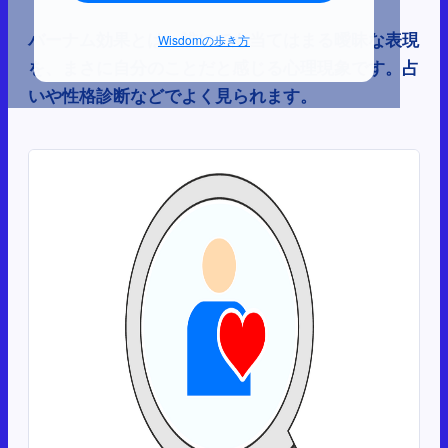
バーナム効果とは、誰にでも当てはまる曖昧な表現
Wisdomの歩き方
を、まさに自分のことだと感じる心理現象です。占
いや性格診断などでよく見られます。