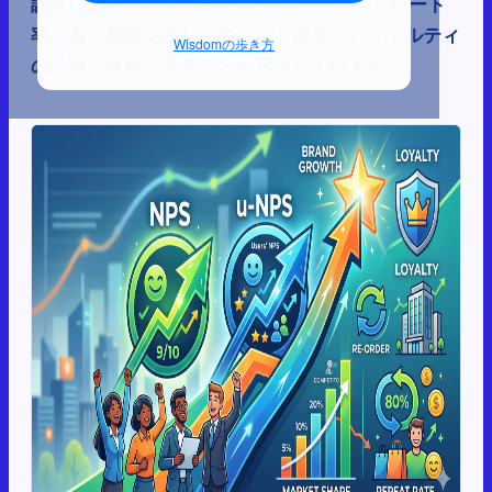
調査により、NPIとu-NPIは市場シェアやリピート
率と高い相関を示し、ブランド成長やロイヤルティ
Wisdomの歩き方
の予測に有効であることが示されています。