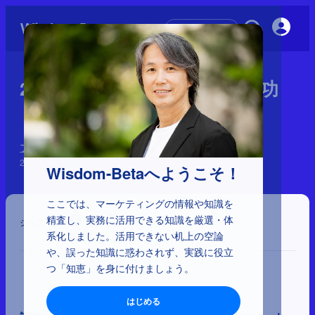
初めての方へ
2-5-23：ブランディングの成功
＝事業成果
ブランディングの誤解
2026年5月11日
Wisdom-Betaへようこそ！
ここでは、マーケティングの情報や知識を
精査し、実務に活用できる知識を厳選・体
シェア
系化しました。活用できない机上の空論
や、誤った知識に惑わされず、実践に役立
つ「知恵」を身に付けましょう。
はじめる