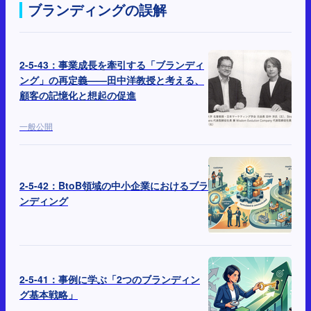
ブランディングの誤解
2-5-43：事業成長を牽引する「ブランディ
ング」の再定義——田中洋教授と考える、
顧客の記憶化と想起の促進
一般公開
2-5-42：BtoB領域の中小企業におけるブラ
ンディング
2-5-41：事例に学ぶ「2つのブランディン
グ基本戦略」