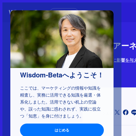
初めての方へ
1-4-26：ア
マーケティングに影響を与え
2025年3月3日
Wisdom-Betaへようこそ！
ここでは、マーケティングの情報や知識を
精査し、実務に活用できる知識を厳選・体
系化しました。活用できない机上の空論
や、誤った知識に惑わされず、実践に役立
シェア
つ「知恵」を身に付けましょう。
はじめる