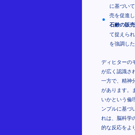
に基づいて
売を促進し
石鹸の販売
て捉えられ
を強調した
ディヒターの
が広く認識さ
一方で、精神
があります。
いかという倫
ンプルに基づ
れは、脳科学
的な反応をよ