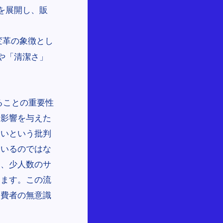
を展開し、販
変革の象徴とし
や「清潔さ」
ることの重要性
な影響を与えた
すいという批判
ているのではな
は、少人数のサ
ります。この流
消費者の無意識