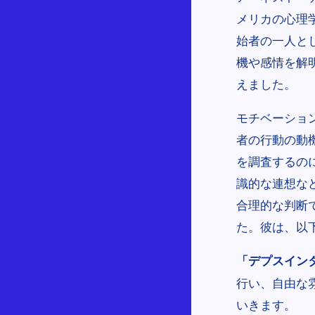
メリカの心理学者
始者の一人と
機や感情を解
えました。
モチベーショ
者の行動の動
を調査するの
識的な連想な
合理的な判断
た。彼は、以
「デプスインタビュー
行い、自由な
いきます。