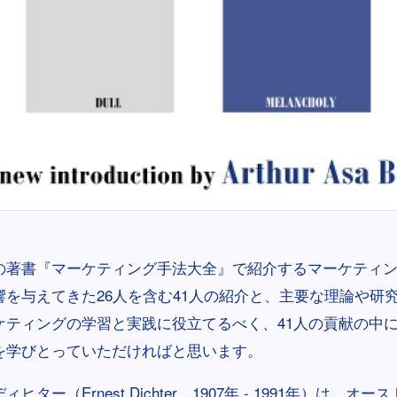
の著書『マーケティング手法大全』で紹介するマーケティ
響を与えてきた26人を含む41人の紹介と、主要な理論や研
ケティングの学習と実践に役立てるべく、41人の貢献の中
を学びとっていただければと思います。
ヒター（Ernest Dichter、1907年 - 1991年）は、オ