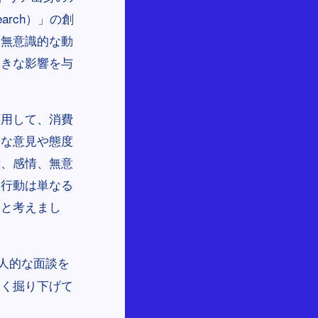
arch）」の創
る無意識的な動
大きな影響を与
応用して、消費
的な意見や態度
求、感情、無意
買行動は単なる
ると考えまし
。
人的な面談を
深く掘り下げて