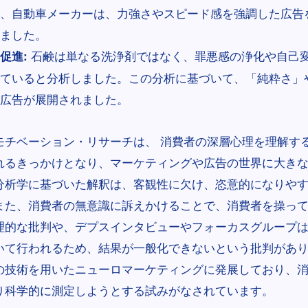
、自動車メーカーは、力強さやスピード感を強調した広告
ました。
石鹸は単なる洗浄剤ではなく、罪悪感の浄化や自己
促進:
ていると分析しました。この分析に基づいて、「純粋さ」
広告が展開されました。
モチベーション・リサーチは、 消費者の深層心理を理解す
れるきっかけとなり、マーケティングや広告の世界に大き
分析学に基づいた解釈は、客観性に欠け、恣意的になりや
また、消費者の無意識に訴えかけることで、消費者を操っ
理的な批判や、デプスインタビューやフォーカスグループ
いて行われるため、結果が一般化できないという批判があ
の技術を用いたニューロマーケティングに発展しており、
り科学的に測定しようとする試みがなされています。