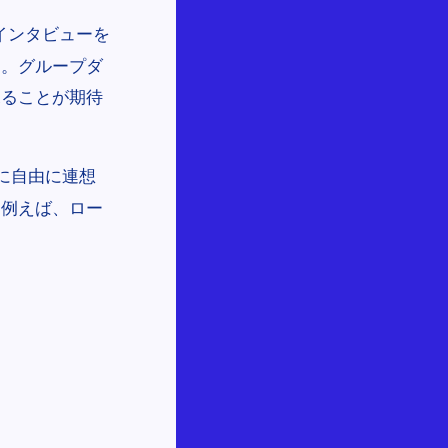
インタビューを
す。グループダ
探ることが期待
に自由に連想
。例えば、ロー