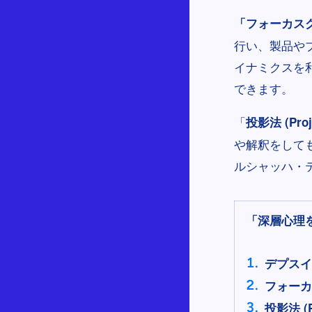
「フォーカスグルー
行い、製品や
イナミクスを
できます。
「
投影法 (Proje
や解釈をして
ルシャッハ・
「深層心理
デプスインタ
フォーカス
投影法 (Pr