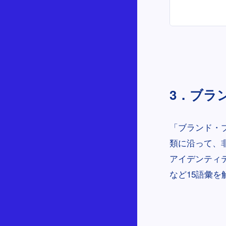
3．ブラ
「ブランド・ブ
類に沿って、
アイデンティ
など15語彙を