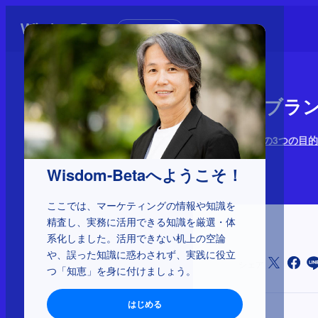
初めての方へ
1-3-27：
ブランディングの3つの目的
2025年4月28日
Wisdom-Betaへようこそ！
ここでは、マーケティングの情報や知識を
精査し、実務に活用できる知識を厳選・体
系化しました。活用できない机上の空論
や、誤った知識に惑わされず、実践に役立
シェア
つ「知恵」を身に付けましょう。
はじめる