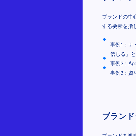
ブランドの中
する要素を指
事例1：ナ
信じる」と
事例2：A
事例3：資
ブランドシ
ブランドを視