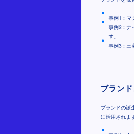
事例1：マ
事例2：ナ
す。
事例3：三
ブランドス
ブランドの誕
に活用されま