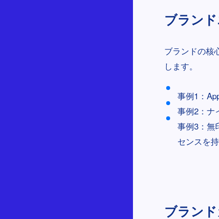
ブランドエ
ブランドの核
します。
事例1：A
事例2：ナ
事例3：無
センスを持
ブランドカ