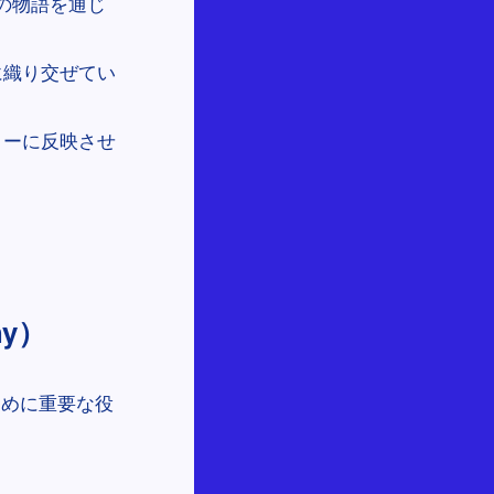
ンの物語を通じ
に織り交ぜてい
リーに反映させ
hy）
ために重要な役