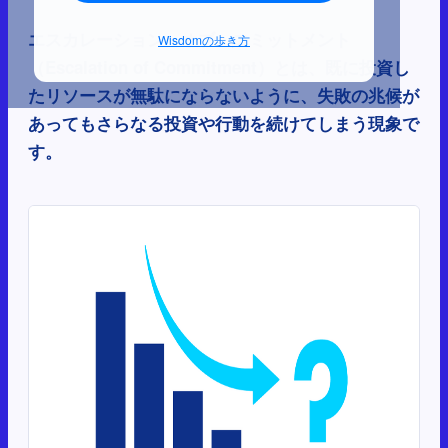
エスカレーション・オブ・コミットメント
Wisdomの歩き方
（Escalation of Commitment）とは、既に投資し
たリソースが無駄にならないように、失敗の兆候が
あってもさらなる投資や行動を続けてしまう現象で
す。