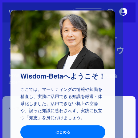
初めての方へ
4-1-6：エスカレーション・オ
ブ・コミットメント、エンドウ
メント効果、貨幣錯覚
Wisdom-Betaへようこそ！
HOWを左右する心理学 170理論：9分類と64の優先理論
2024年12月3日
ここでは、マーケティングの情報や知識を
精査し、実務に活用できる知識を厳選・体
系化しました。活用できない机上の空論
シェア
や、誤った知識に惑わされず、実践に役立
つ「知恵」を身に付けましょう。
はじめる