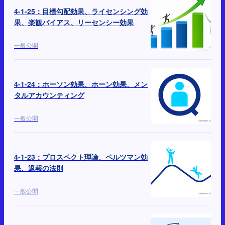
4-1-25：目標勾配効果、ライセンシング効
果、楽観バイアス、リーセンシー効果
一般公開
4-1-24：ホーソン効果、ホーン効果、メン
タルアカウンティング
一般公開
4-1-23：プロスペクト理論、ペルツマン効
果、返報の法則
一般公開