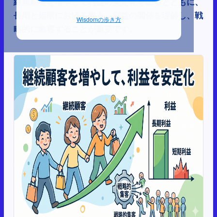
継続顧客を増やして利益の安定化を図るとともに、
長期と短期における売上・利益の関係を理解し、戦
Wisdomの歩き方
略的に集客することが重要です。