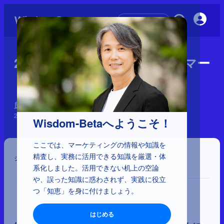
初めての方へ
2-6-11：鉄板焼き店とウォルマー
トからの学び
良い売上、悪い売上
2026年6月23日
Wisdom-Betaへようこそ！
ここでは、マーケティングの情報や知識を
精査し、実務に活用できる知識を厳選・体
シェア
系化しました。活用できない机上の空論
や、誤った知識に惑わされず、実践に役立
つ「知恵」を身に付けましょう。
はじめる