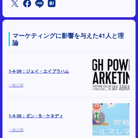
マーケティングに影響を与えた41人と理
論
1-4-39：ジェイ・エイブラハム
一般公開
1-4-38：ダン・S・ケネディ
一般公開