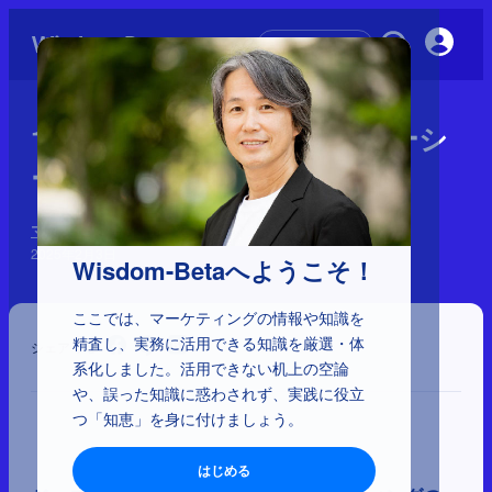
初めての方へ
1-4-8：ジェローム・マッカーシ
ー
マーケティングに影響を与えた41人と理論
2025年2月3日
Wisdom-Betaへようこそ！
ここでは、マーケティングの情報や知識を
精査し、実務に活用できる知識を厳選・体
シェア
系化しました。活用できない机上の空論
や、誤った知識に惑わされず、実践に役立
つ「知恵」を身に付けましょう。
はじめる