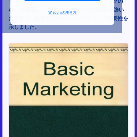
ジェローム・マッカーシーは「マーケティングの
4P」を提唱し、現代マーケティングの基礎を築い
Wisdomの歩き方
た学者で、経営視点からのマーケティング重要性を
示しました。