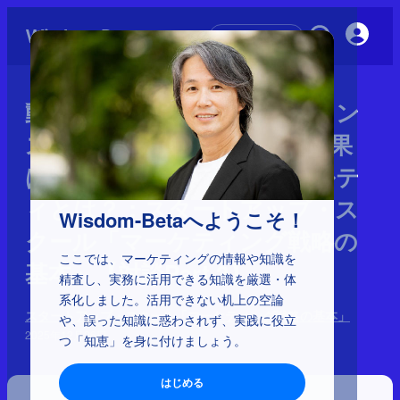
初めての方へ
動画：年率20%！ ニューバラン
スが好調の理由 大谷翔平効果
はどこまで？ 真のロイヤルテ
ィとは？：スタートアップ・ス
Wisdom-Betaへようこそ！
クール「マーケティング戦略の
ここでは、マーケティングの情報や知識を
基本」【対談Part 2】
精査し、実務に活用できる知識を厳選・体
系化しました。活用できない机上の空論
スタートアップ・スクール「マーケティング戦略の基本」
や、誤った知識に惑わされず、実践に役立
2025年12月26日
つ「知恵」を身に付けましょう。
はじめる