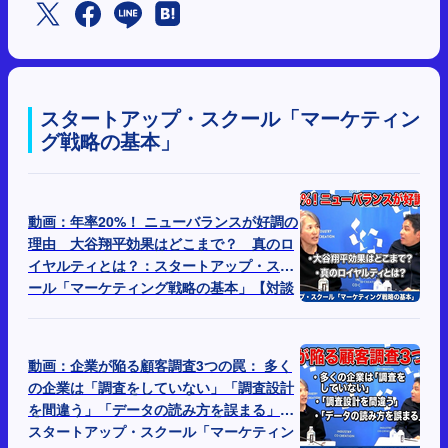
スタートアップ・スクール「マーケティン
グ戦略の基本」
動画：年率20%！ ニューバランスが好調の
理由 大谷翔平効果はどこまで？ 真のロ
イヤルティとは？：スタートアップ・スク
ール「マーケティング戦略の基本」【対談
Part 2】
動画：企業が陥る顧客調査3つの罠： 多く
の企業は「調査をしていない」「調査設計
を間違う」「データの読み方を誤まる」：
スタートアップ・スクール「マーケティン