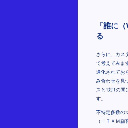
「誰に（
る
さらに、カス
て考えてみま
適化されてお
み合わせを見
スと1対1の
す。
不特定多数の
（＝ＴＡＭ顧