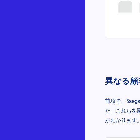
異なる顧
前項で、5se
た。これらを
がわかります