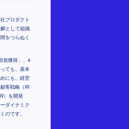
自社プロダクト
理解として組織
門間をつらぬく
新規獲得」、4
あっても、基本
ためにも、経営
る顧客戦略（W
W）を開発
マーダイナミク
いくのです。