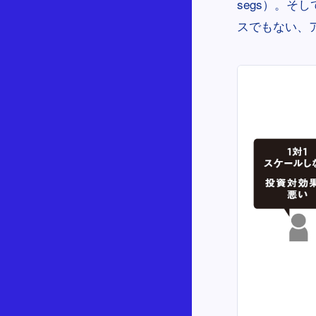
segs）。
スでもない、