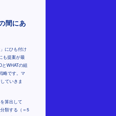
スの間にあ
考」にひも付け
にも提案が最
とWHATの組
客戦略です。マ
行していきま
数を算出して
分類する（＝5