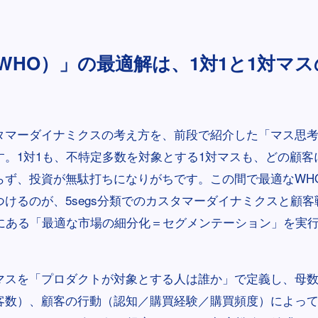
WHO）」の最適解は、1対1と1対マ
タマーダイナミクスの考え方を、前段で紹介した「マス思
す。1対1も、不特定多数を対象とする1対マスも、どの顧客
らず、投資が無駄打ちになりがちです。この間で最適なWHO
つけるのが、5segs分類でのカスタマーダイナミクスと顧
間にある「最適な市場の細分化＝セグメンテーション」を実
マスを「プロダクトが対象とする人は誰か」で定義し、母
客数）、顧客の行動（認知／購買経験／購買頻度）によって