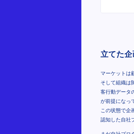
立てた企
マーケットは
そして組織は
客行動データ
が前提になっ
この状態で企
認知した自社
まだ自社プロ