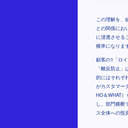
この理解を、
との関係にお
に浸透させる
横串になりま
顧客の1「ロ
「離反防止」
的にはそれぞ
がカスタマー
HO＆WHAT
し、部門横断
ス全体への投