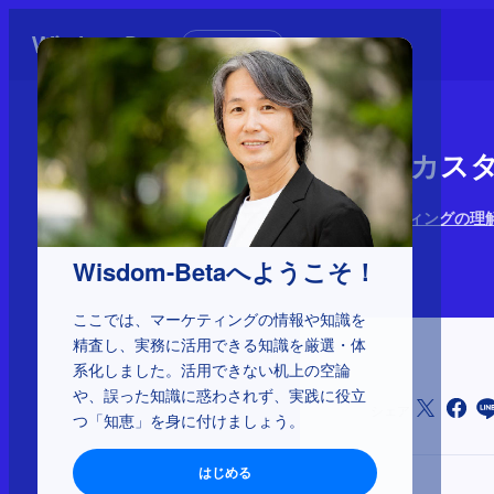
初めての方へ
2-3-34：
経営とマーケティングの理
2025年8月19日
Wisdom-Betaへようこそ！
ここでは、マーケティングの情報や知識を
精査し、実務に活用できる知識を厳選・体
系化しました。活用できない机上の空論
や、誤った知識に惑わされず、実践に役立
シェア
つ「知恵」を身に付けましょう。
はじめる