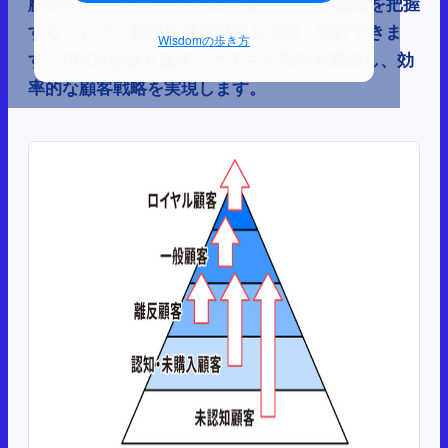
顧客を5つのセグメントに分類し、4つの動態を把握
することで、最適な投資戦略を立案・実行できま
Wisdomの歩き方
す。PDCAを繰り返すことでマス思考を脱却し、効
率的な顧客戦略を実現します。