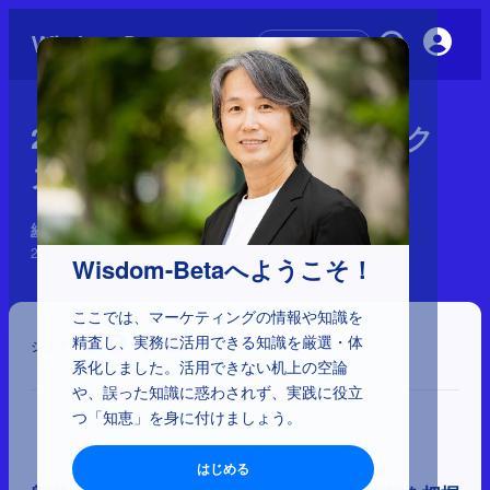
初めての方へ
2-3-48：カスタマーダイナミク
スで「マス思考」を回避する
経営とマーケティングの理解
2025年9月30日
Wisdom-Betaへようこそ！
ここでは、マーケティングの情報や知識を
精査し、実務に活用できる知識を厳選・体
シェア
系化しました。活用できない机上の空論
や、誤った知識に惑わされず、実践に役立
つ「知恵」を身に付けましょう。
はじめる