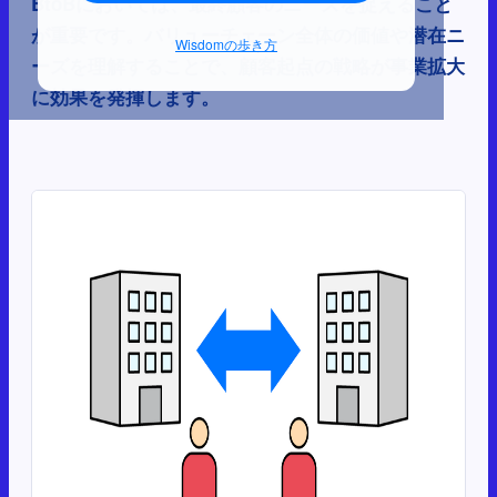
BtoBにおいては、最終顧客のニーズを捉えること
が重要です。バリューチェーン全体の価値や潜在ニ
Wisdomの歩き方
ーズを理解することで、顧客起点の戦略が事業拡大
に効果を発揮します。