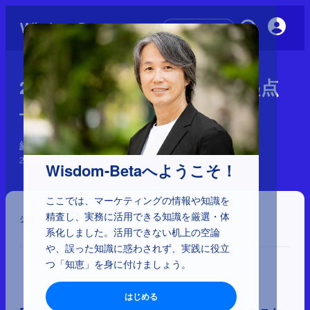
初めての方へ
2-3-11：BtoBにおける顧客起点
――クライアントの先を見る
経営とマーケティングの理解
2025年7月15日
Wisdom-Betaへようこそ！
ここでは、マーケティングの情報や知識を
精査し、実務に活用できる知識を厳選・体
シェア
系化しました。活用できない机上の空論
や、誤った知識に惑わされず、実践に役立
つ「知恵」を身に付けましょう。
はじめる