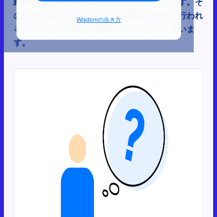
組織の拡大に伴い、顧客理解が薄れていきます。そ
の結果、意思決定が顧客とは無関係な理由で行われ
Wisdomの歩き方
るようになり、利益や競争力が低下してしまいま
す。