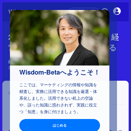
初めての方へ
2-3-2：組織が大きくなると、経
営者も組織も顧客から遠ざかる
経営とマーケティングの理解
2025年7月2日
Wisdom-Betaへようこそ！
ここでは、マーケティングの情報や知識を
精査し、実務に活用できる知識を厳選・体
シェア
系化しました。活用できない机上の空論
や、誤った知識に惑わされず、実践に役立
つ「知恵」を身に付けましょう。
はじめる