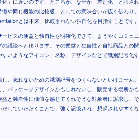
自化」に近いのです。ところが、なぜか「差別化」と訳さ
特徴や同じ機能の比較級」としての意味合いが広く伝わり
erentiationとは本来、比較されない独自化を目指すことです
サービスの便益と独自性を明確化できて、ようやくコミュ
ブの議論へと移ります。その便益と独自性と自社商品との
やすいようなアイコン、名称、デザインなどで識別記号化
憶し、忘れないための識別記号をつくらないといけません
し、パッケージデザインかもしれないし、販売する場所か
便益と独自性に価値を感じてくれそうな対象者に訴求し、
いだしていただくことで、強く記憶され、想起されやすく