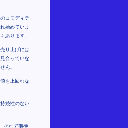
品のコモディテ
かれ始めていま
のもあります。
な売り上げには
に見合っていな
ません。
待値を上回れな
、持続性のない
、それで期待