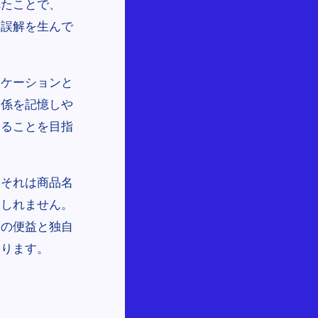
れたことで、
、誤解を生んで
。
ニケーションと
関係を記憶しや
することを目指
。それは商品名
もしれません。
その便益と独自
なります。