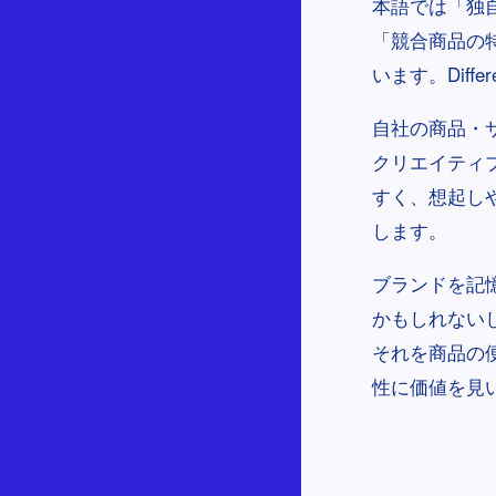
本語では「独
「競合商品の
います。Diff
自社の商品・
クリエイティ
すく、想起し
します。
ブランドを記
かもしれない
それを商品の
性に価値を見