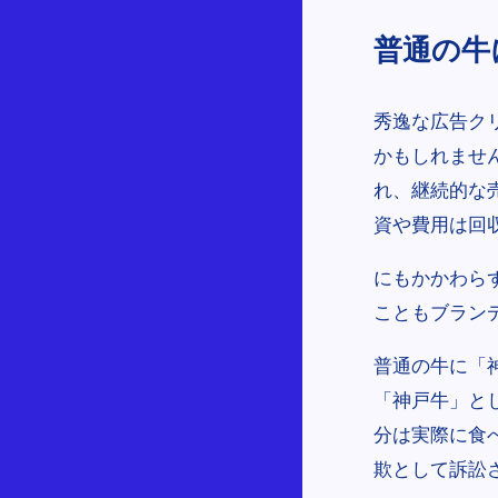
普通の牛
秀逸な広告ク
かもしれませ
れ、継続的な
資や費用は回
にもかかわら
こともブラン
普通の牛に「
「神戸牛」と
分は実際に食
欺として訴訟