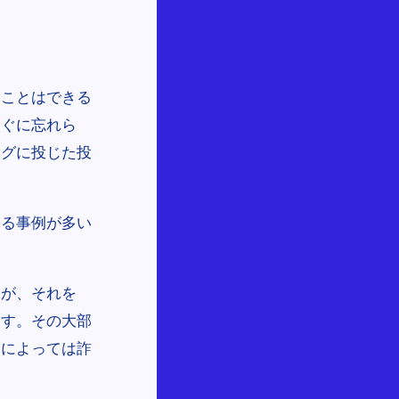
ることはできる
すぐに忘れら
ングに投じた投
する事例が多い
すが、それを
ます。その大部
合によっては詐