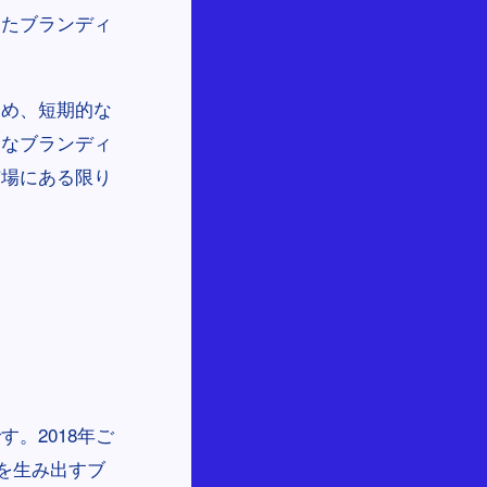
ったブランディ
ため、短期的な
的なブランディ
市場にある限り
。2018年ご
列を生み出すブ