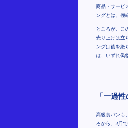
商品・サービ
ングとは、極
ところが、こ
売り上げは立
ングは後を絶
は、いずれ偽
「一過性
高級食パンも
ろから、2斤