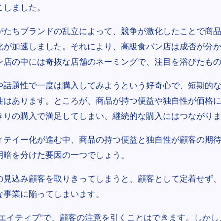
こしました。
がたちブランドの乱立によって、競争が激化したことで商
化が加速しました。それにより、高級食パン店は成否が分
ン店の中には奇抜な店舗のネーミングで、注目を浴びたも
や話題性で一度は購入してみようという好奇心で、短期的
性はあります。ところが、商品が持つ便益や独自性が価格
きりの購入で満足してしまい、継続的な購入にはつながり
ィテイー化が進む中、商品の持つ便益と独自性が顧客の期
明暗を分けた要因の一つでしょう。
の見込み顧客を取りきってしまうと、顧客として定着せず
な事業に陥ってしまいます。
リエイティブ”で、顧客の注意を引くことはできます。しかし