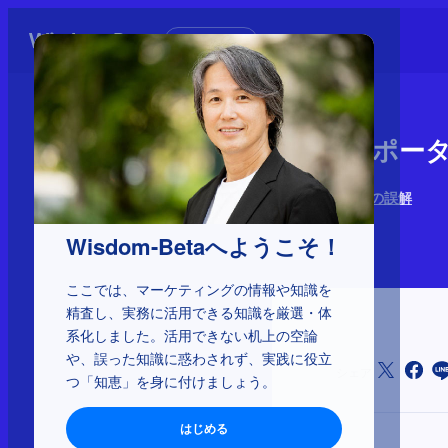
初めての方へ
2-5-11：
ブランディングの誤解
2026年4月17日
Wisdom-Betaへようこそ！
ここでは、マーケティングの情報や知識を
精査し、実務に活用できる知識を厳選・体
系化しました。活用できない机上の空論
や、誤った知識に惑わされず、実践に役立
シェア
つ「知恵」を身に付けましょう。
はじめる