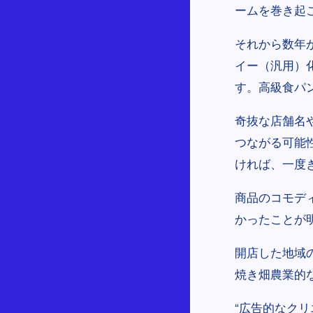
ームを巻き起
それから数年
イー（汎用）
す。高級食パ
奇抜な店舗名
つながる可能
ければ、一度
商品のコモデ
かったことが
開店した地域
焼き畑農業的
“広告的なク