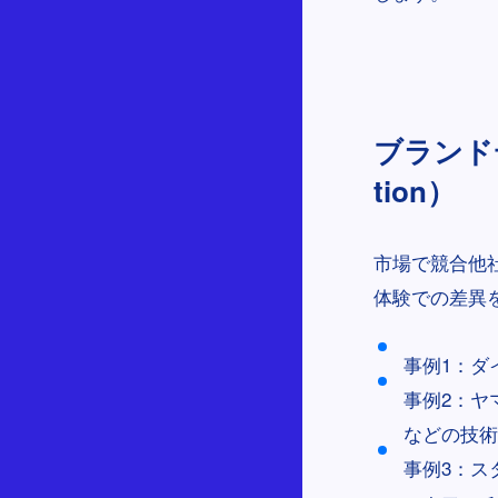
ブランドデ
tion）
市場で競合他
体験での差異
事例1：ダ
事例2：ヤ
などの技術
事例3：ス