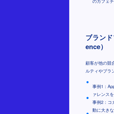
のカフェチ
ブランドプ
ence）
顧客が他の競
ルティやブラ
事例1：A
ァレンスを
事例2：コ
動に大きな