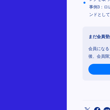
事例3：ロ
ンドとして
まだ会員登
会員になる
後、会員限