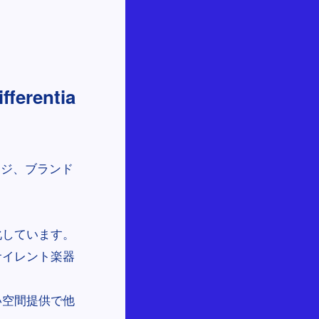
rentia
ージ、ブランド
化しています。
サイレント楽器
。
い空間提供で他