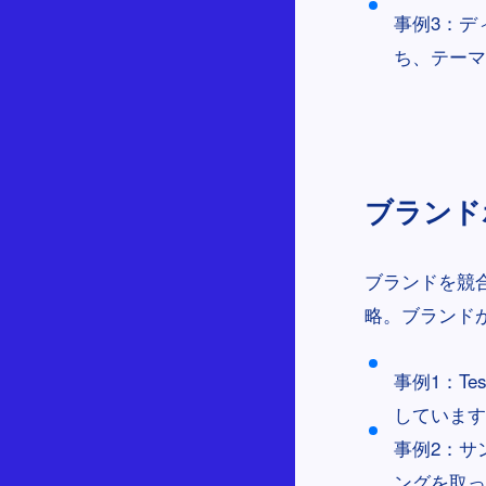
事例3：デ
ち、テーマ
ブランドポ
ブランドを競
略。ブランド
事例1：T
しています
事例2：サ
ングを取っ