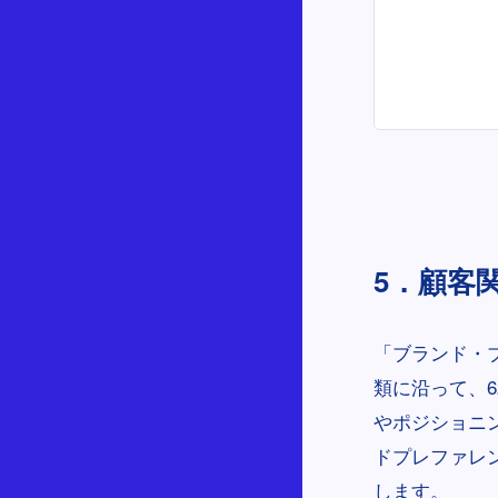
5．顧客
「ブランド・ブ
類に沿って、
やポジショニ
ドプレファレ
します。