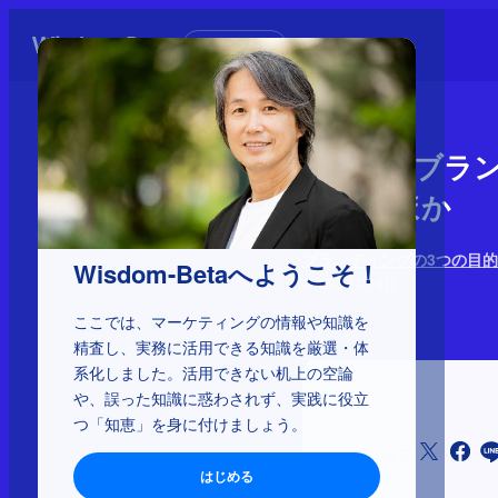
初めての方へ
1-3-17：
ンス、ほか
ブランディングの3つの目的
Wisdom-Betaへようこそ！
2025年1月14日
ここでは、マーケティングの情報や知識を
精査し、実務に活用できる知識を厳選・体
系化しました。活用できない机上の空論
や、誤った知識に惑わされず、実践に役立
つ「知恵」を身に付けましょう。
シェア
はじめる