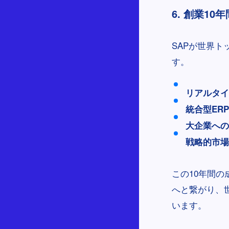
6. 創業1
SAPが世界
す。
リアルタイ
統合型ER
大企業への
戦略的市場
この10年間の成
へと繋がり、
います。