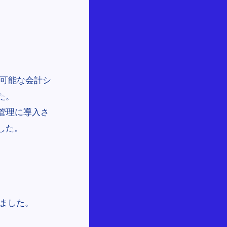
可能な会計シ
た。
管理に導入さ
した。
げました。