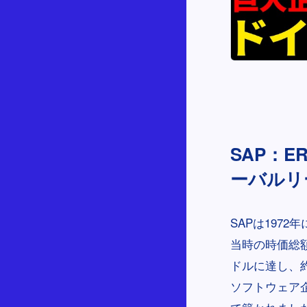
SAP：
ーバルリ
SAPは197
当時の時価総額
ドルに達し、
ソフトウェア