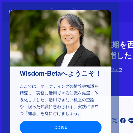
初めての方へ
SAP創業期を
5人が目指し
ゼロイチ、イチジュウ
Wisdom-Betaへようこそ！
2026年3月5日
ここでは、マーケティングの情報や知識を
精査し、実務に活用できる知識を厳選・体
系化しました。活用できない机上の空論
や、誤った知識に惑わされず、実践に役立
つ「知恵」を身に付けましょう。
シェア
はじめる