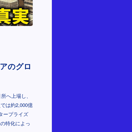
ェアのグロ
取引所へ上場し、
は約2,000億
タープライズ
への特化によっ