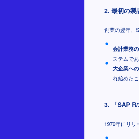
2. 最初の製
創業の翌年、S
会計業務の
ステムであ
大企業への
れ始めたこ
3. 「SAP
1979年にリ