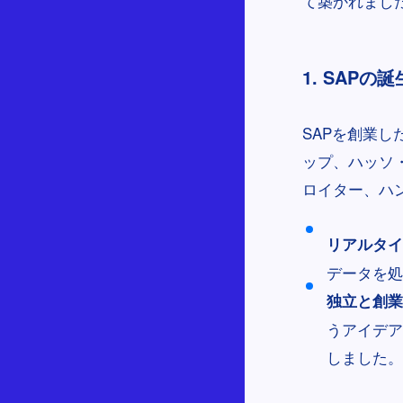
て築かれまし
1. SAP
SAPを創業し
ップ、ハッソ
ロイター、ハ
リアルタイ
データを処
独立と創業
うアイデア
しました。