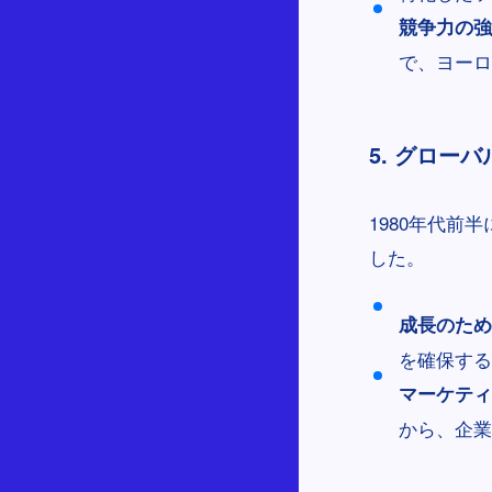
競争力の強
で、ヨーロ
5. グロー
1980年代前
した。
成長のため
を確保する
マーケティ
から、企業