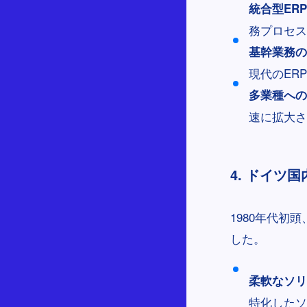
統合型ER
務プロセス
基幹業務の
現代のER
多業種への
速に拡大さ
4. ドイツ
1980年代初
した。
柔軟なソリ
特化したソ