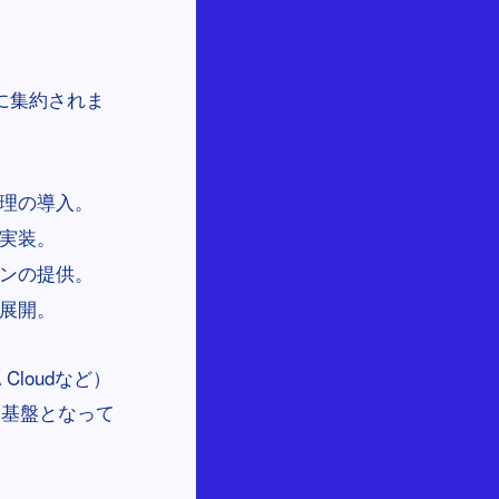
に集約されま
理の導入。
実装。
ンの提供。
展開。
Cloudなど）
る基盤となって