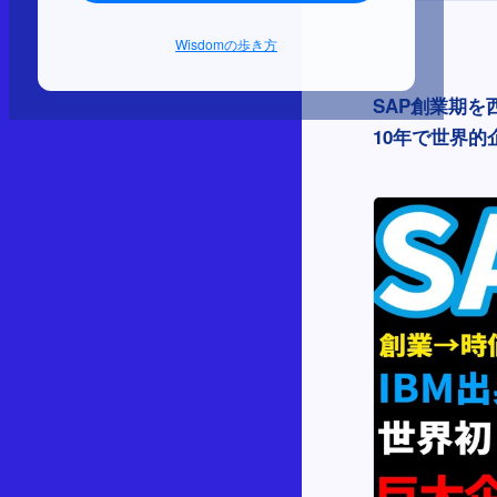
Wisdomの歩き方
SAP創業期を
10年で世界