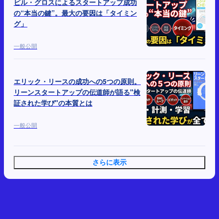
ビル・グロスによるスタートアップ成功
の“本当の鍵”。最大の要因は「タイミン
グ」
一般公開
エリック・リースの成功への5つの原則。
リーンスタートアップの伝道師が語る"検
証された学び"の本質とは
一般公開
さらに表示