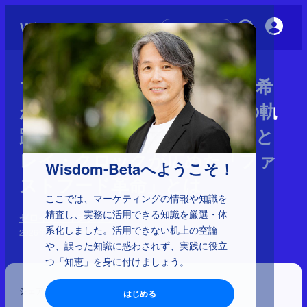
初めての方へ
マクドナルド創業期を西口一希
が解説。時価総額約1,010倍の軌
跡、マクドナルド兄弟の革新と
レイ・クロックが広めた「ファ
Wisdom-Betaへようこそ！
ストフード革命」とは
ここでは、マーケティングの情報や知識を
精査し、実務に活用できる知識を厳選・体
ゼロイチ、イチジュウ
系化しました。活用できない机上の空論
2026年2月18日
や、誤った知識に惑わされず、実践に役立
つ「知恵」を身に付けましょう。
シェア
はじめる