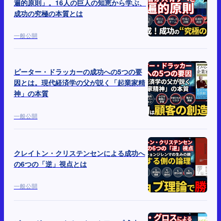
遍的原則」。16人の巨人の知恵から学ぶ、
成功の究極の本質とは
一般公開
ピーター・ドラッカーの成功への5つの要
因とは。現代経済学の父が説く「起業家精
神」の本質
一般公開
クレイトン・クリステンセンによる成功へ
の6つの「逆」視点とは
一般公開