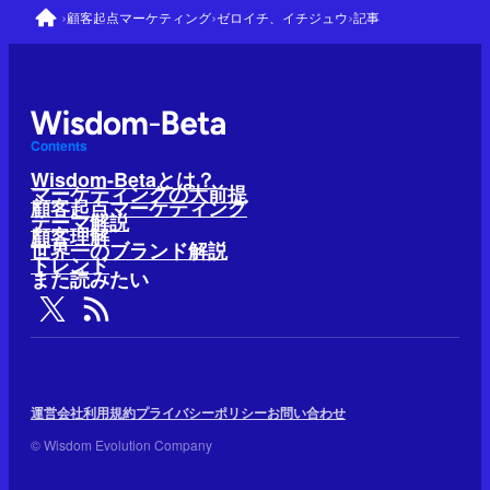
›
›
›
顧客起点マーケティング
ゼロイチ、イチジュウ
記事
Contents
Wisdom-Betaとは？
マーケティングの大前提
顧客起点マーケティング
テーマ解説
顧客理解
世界一のブランド解説
トレンド
また読みたい
運営会社
利用規約
プライバシーポリシー
お問い合わせ
© Wisdom Evolution Company