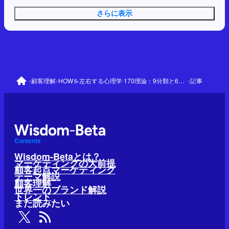
さらに表示
›
›
›
顧客理解
HOWを左右する心理学 170理論：9分類と64の優先理論
記事
Contents
Wisdom-Betaとは？
マーケティングの大前提
顧客起点マーケティング
テーマ解説
顧客理解
世界一のブランド解説
トレンド
また読みたい