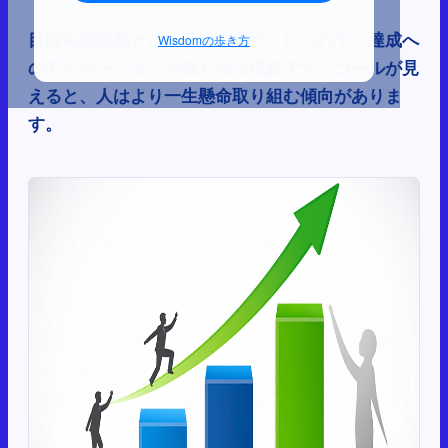
目標勾配効果とは、目標に近づくにつれて、達成へ
Wisdomの歩き方
のモチベーションが強くなる現象です。ゴールが見
えると、人はより一生懸命取り組む傾向がありま
す。