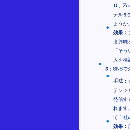
り、Z
テルを
ょうか
効果：
度興味
「そう
入を検
SNS
3：
手法：
テンツ
発信す
れます
て自社
効果：