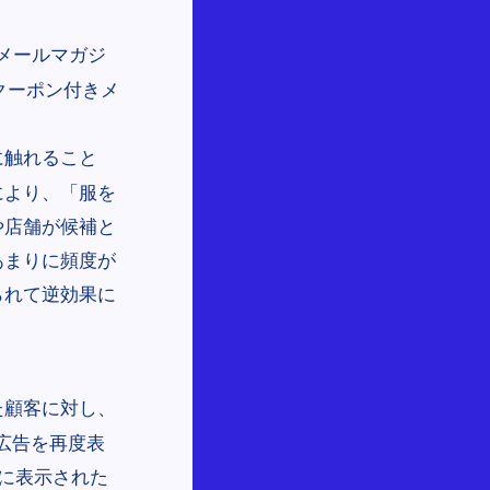
メールマガジ
クーポン付きメ
に触れること
により、「服を
や店舗が候補と
あまりに頻度が
られて逆効果に
た顧客に対し、
る広告を再度表
トに表示された