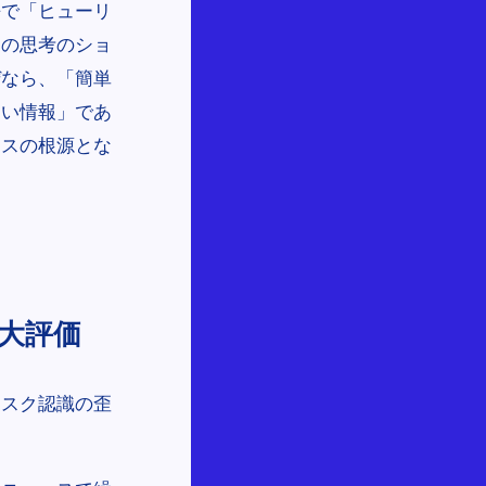
語で「ヒューリ
この思考のショ
ぜなら、「簡単
高い情報」であ
アスの根源とな
大評価
リスク認識の歪