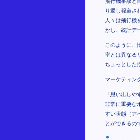
飛行機事故と
り返し報道さ
人々は飛行機
かし、統計デ
このように、
率とは異なる
ちょっとした
マーケティン
「思い出しや
非常に重要な
すい状態（ア
とができるの