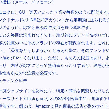
の接触（メール、メッセージ）
ユニクロ、GU、楽天といった企業が毎週のように配信する
マクドナルドのLINE公式アカウントから定期的に送られる
ジのように、顧客と高頻度で接点を持つ戦略です。
たとえ毎回は読まれなくても、定期的にブランド名やロゴ
客の記憶の中にそのブランドの存在が確保されます。これ
い」「昼食をどうしようか」と考えた際に、そのブランド
い浮かびやすくなります。ただし、もちろん限度はあり、
たり、内容が顧客にとって無価値だったりすると、迷惑が
能性もあるので注意が必要です。
ケティング広告
一度ウェブサイトを訪れたり、特定の商品を閲覧したりし
ュースサイトやInstagramなどのSNSを閲覧中に、関連す
手法です。例えば、Amazonで見た商品の広告が別のサイ