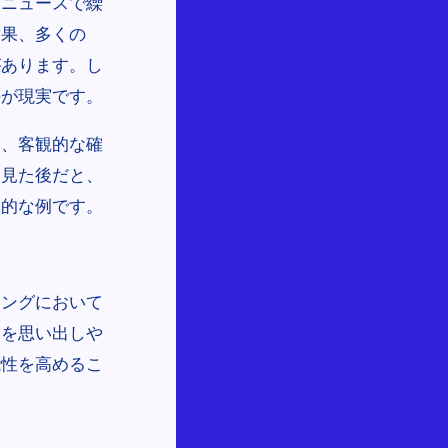
、ニュースで繰
結果、多くの
があります。し
のが現実です。
し、客観的な確
を見た後だと、
型的な例です。
ィングにおいて
品を思い出しや
能性を高めるこ