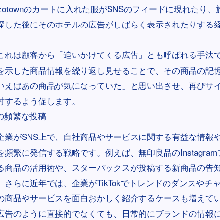
ozotownのカートに入れた服がSNSのフィードに現れたり
探した後にそのホテルの広告がしばらく表示されたりする
。
これは顧客から「追いかけてくる広告」とも呼ばれる手法
を示した商品情報を繰り返し見せることで、その商品の記
いえばあの商品が気になっていた」と思い出させ、再びサ
討するよう促します。
での頻繁な投稿
企業がSNS上で、自社商品やサービスに関する有益な情報
を頻繁に発信する戦略です。例えば、無印良品のInstagra
る商品の活用術や、スターバックスが投稿する新商品の告
。さらに近年では、企業がTikTokでトレンドのダンスやチ
の商品やサービスを面白おかしく紹介するケースも増えて
広告のように直接的でなくても、日常的にブランドの情報