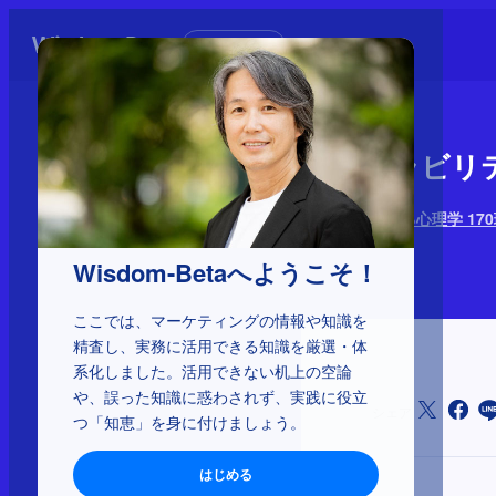
初めての方へ
アベイラビリ
HOWを左右する心理学 17
2025年11月25日
Wisdom-Betaへようこそ！
ここでは、マーケティングの情報や知識を
精査し、実務に活用できる知識を厳選・体
系化しました。活用できない机上の空論
や、誤った知識に惑わされず、実践に役立
シェア
つ「知恵」を身に付けましょう。
はじめる