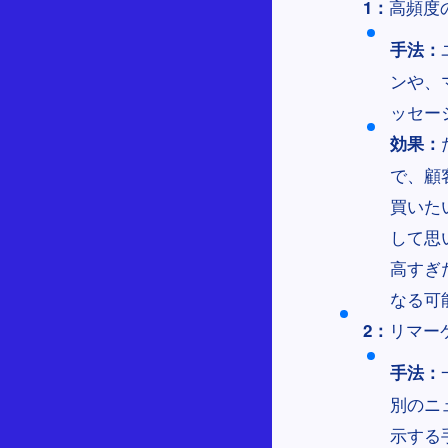
高頻度
1：
手法：
ンや、
ッセー
効果：
で、顧
買いた
して思
高すぎ
なる可
リマー
2：
手法：
別のニ
示する