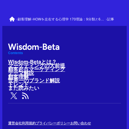
›
›
›
顧客理解
HOWを左右する心理学 170理論：9分類と64の優先理論
記事
Contents
Wisdom-Betaとは？
マーケティングの大前提
顧客起点マーケティング
テーマ解説
顧客理解
世界一のブランド解説
トレンド
また読みたい
運営会社
利用規約
プライバシーポリシー
お問い合わせ