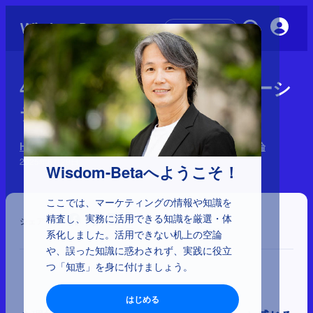
初めての方へ
4-1-11：心理的所有感、スカーシ
ティ効果、スノッブ効果
HOWを左右する心理学 170理論：9分類と64の優先理論
2025年8月29日
Wisdom-Betaへようこそ！
ここでは、マーケティングの情報や知識を
精査し、実務に活用できる知識を厳選・体
シェア
系化しました。活用できない机上の空論
や、誤った知識に惑わされず、実践に役立
つ「知恵」を身に付けましょう。
はじめる