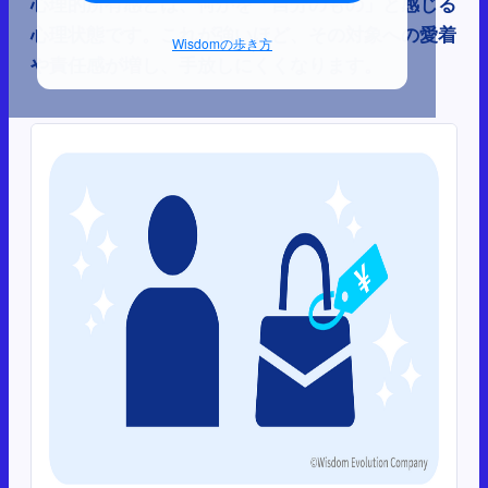
心理的所有感とは、何かを「自分のもの」と感じる
心理状態です。これが強いほど、その対象への愛着
Wisdomの歩き方
や責任感が増し、手放しにくくなります。