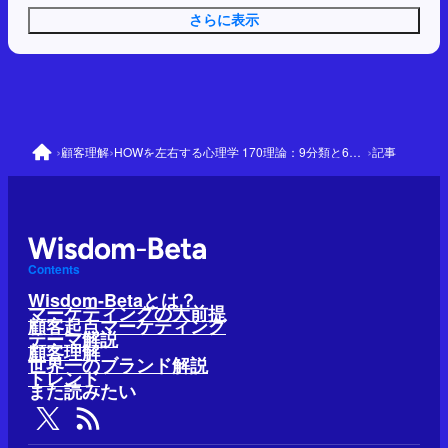
さらに表示
›
›
›
顧客理解
HOWを左右する心理学 170理論：9分類と64の優先理論
記事
Contents
Wisdom-Betaとは？
マーケティングの大前提
顧客起点マーケティング
テーマ解説
顧客理解
世界一のブランド解説
トレンド
また読みたい