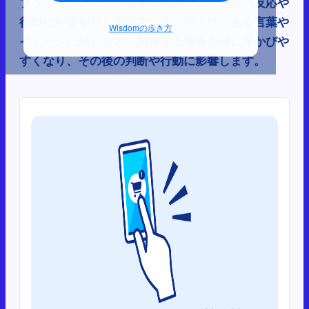
プライミングとは、特定の刺激が、その後の反応や
行動に影響を与える現象です。例えば、ある言葉や
Wisdomの歩き方
イメージに触れると、関連する情報が頭に浮かびや
すくなり、その後の判断や行動に影響します。