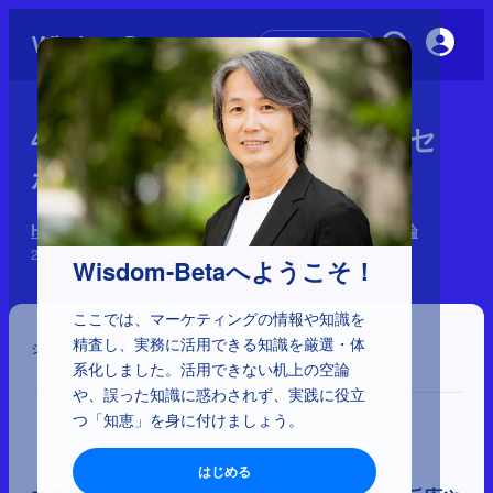
初めての方へ
4-1-22：プライミング、プラセ
ボ効果、フレーミング効果
HOWを左右する心理学 170理論：9分類と64の優先理論
2025年9月16日
Wisdom-Betaへようこそ！
ここでは、マーケティングの情報や知識を
精査し、実務に活用できる知識を厳選・体
シェア
系化しました。活用できない机上の空論
や、誤った知識に惑わされず、実践に役立
つ「知恵」を身に付けましょう。
はじめる