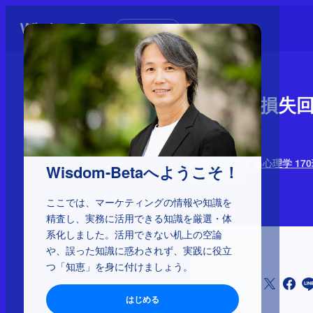
初めての方へ
4-1-14：
ィック
HOWを左右する心理学 17
Wisdom-Betaへようこそ！
2025年9月3日
ここでは、マーケティングの情報や知識を
精査し、実務に活用できる知識を厳選・体
系化しました。活用できない机上の空論
や、誤った知識に惑わされず、実践に役立
つ「知恵」を身に付けましょう。
シェア
はじめる