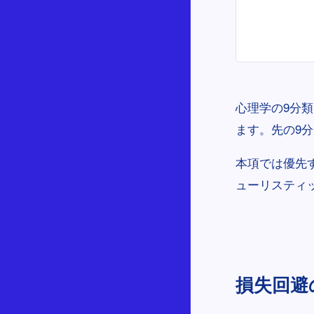
心理学の9分
ます。先の9
本項では優先
ューリスティ
損失回避の原