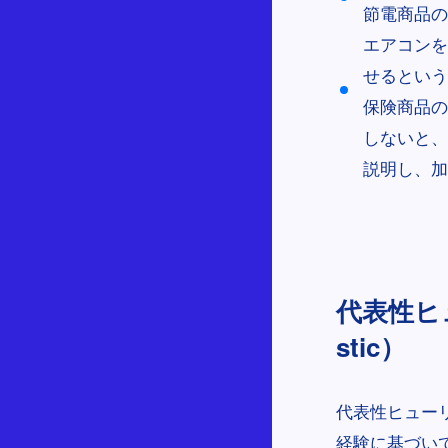
節電商品の
エアコンを
せるという
保険商品の
しないと、
説明し、加
代表性ヒュー
stic）
代表性ヒュー
経験に基づい