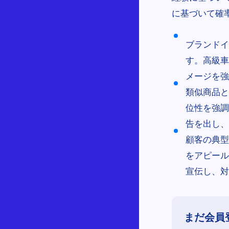
に基づいて確
ブランドイ
す。高級車
メージを強
類似商品と
位性を強調
告を出し、
顧客の典型
をアピール
宣伝し、対
まだ会員