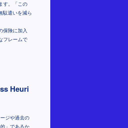
ます。「この
無駄遣いを減ら
の保険に加入
なフレームで
 Heuri
メージや過去の
表的」であるか