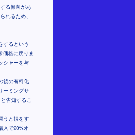
応する傾向があ
じられるため、
をするという
常価格に戻りま
ッシャーを与
の後の有料化
リーミングサ
ると告知するこ
買うと損をす
入で20%オ