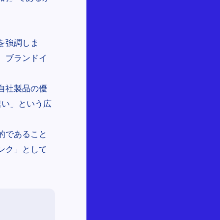
を強調しま
、ブランドイ
自社製品の優
速い」という広
的であること
ンク」として
。