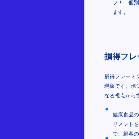
フ！ 個別
ます。
損得フレーミ
損得フレーミ
現象です。ポ
なる視点から
健康食品の
リメントを
で、顧客の