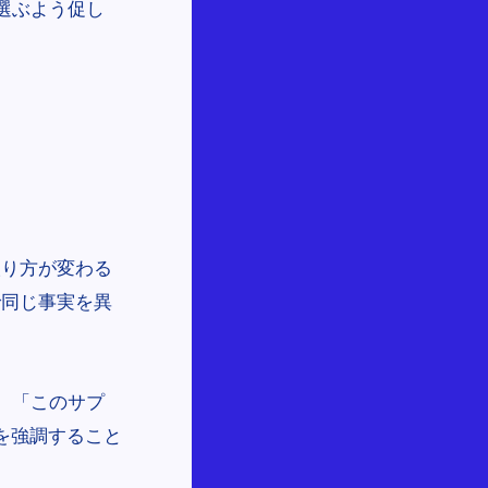
選ぶよう促し
取り方が変わる
で同じ事実を異
。「このサプ
を強調すること