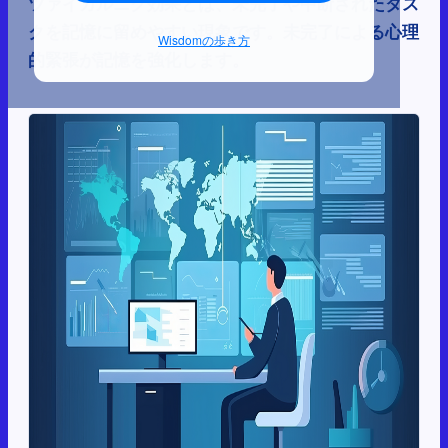
ツァイガルニク効果とは、未完了や中断されたタス
クを記憶に留めやすい現象です。未完了による心理
Wisdomの歩き方
的緊張が記憶を強化します。