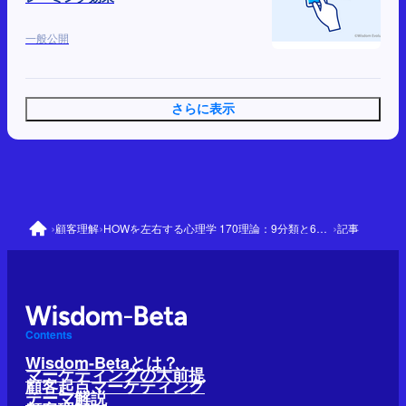
一般公開
さらに表示
›
›
›
顧客理解
HOWを左右する心理学 170理論：9分類と64の優先理論
記事
Contents
Wisdom-Betaとは？
マーケティングの大前提
顧客起点マーケティング
テーマ解説