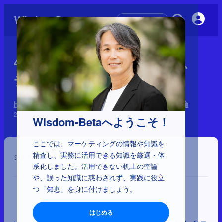
初めての方へ
4-1-16：ツァイガルニク効果、
デコイ効果、デフォルト効果
HOWを左右する心理学 170理論：9分類と64の優先理論
2025年9月5日
Wisdom-Betaへようこそ！
ここでは、マーケティングの情報や知識を
精査し、実務に活用できる知識を厳選・体
シェア
系化しました。活用できない机上の空論
や、誤った知識に惑わされず、実践に役立
つ「知恵」を身に付けましょう。
はじめる