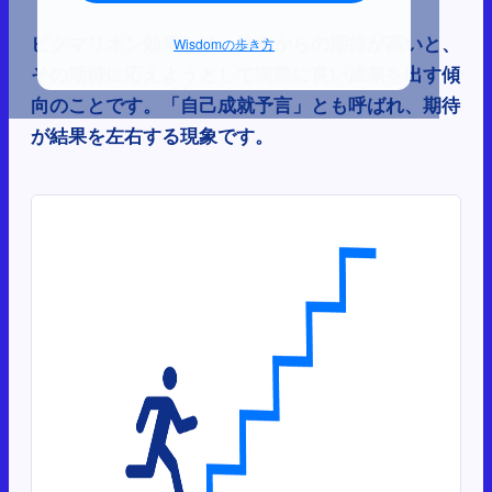
ピグマリオン効果とは、他者からの期待が高いと、
Wisdomの歩き方
その期待に応えようとして実際に良い成果を出す傾
向のことです。「自己成就予言」とも呼ばれ、期待
が結果を左右する現象です。