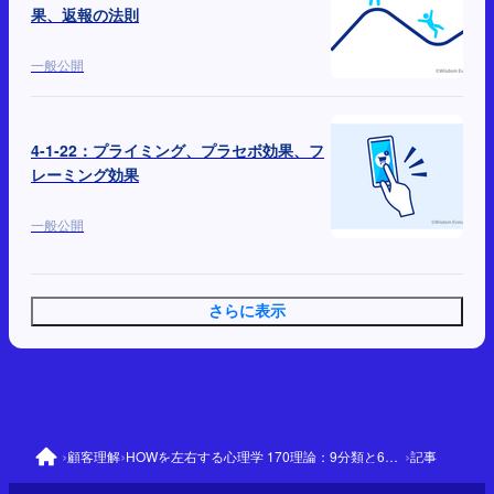
果、返報の法則
一般公開
4-1-22：プライミング、プラセボ効果、フ
レーミング効果
一般公開
さらに表示
›
›
›
顧客理解
HOWを左右する心理学 170理論：9分類と64の優先理論
記事