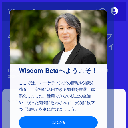
初めての方へ
4-1-21：ピグマリオン効果、フ
ォン・レストルフ効果、プライ
マシー効果
Wisdom-Betaへようこそ！
HOWを左右する心理学 170理論：9分類と64の優先理論
2025年9月12日
ここでは、マーケティングの情報や知識を
精査し、実務に活用できる知識を厳選・体
系化しました。活用できない机上の空論
シェア
や、誤った知識に惑わされず、実践に役立
つ「知恵」を身に付けましょう。
はじめる