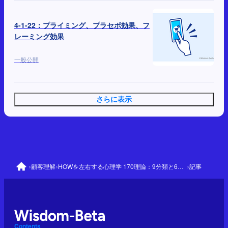
4-1-22：プライミング、プラセボ効果、フ
レーミング効果
一般公開
さらに表示
›
›
›
顧客理解
HOWを左右する心理学 170理論：9分類と64の優先理論
記事
Contents