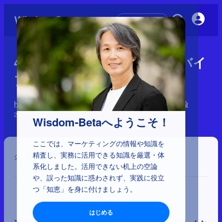
初めての方へ
4-1-13：選択過多、選択支持バイ
アス、ソーシャルプルーフ
HOWを左右する心理学 170理論：9分類と64の優先理論
2025年9月2日
Wisdom-Betaへようこそ！
ここでは、マーケティングの情報や知識を
精査し、実務に活用できる知識を厳選・体
シェア
系化しました。活用できない机上の空論
や、誤った知識に惑わされず、実践に役立
つ「知恵」を身に付けましょう。
はじめる