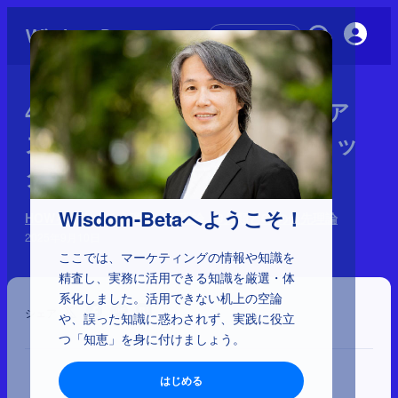
初めての方へ
4-1-19：バーナム効果、バイア
スのバイアス、ハイパーボリッ
ク割引
Wisdom-Betaへようこそ！
HOWを左右する心理学 170理論：9分類と64の優先理論
2025年9月10日
ここでは、マーケティングの情報や知識を
精査し、実務に活用できる知識を厳選・体
系化しました。活用できない机上の空論
シェア
や、誤った知識に惑わされず、実践に役立
つ「知恵」を身に付けましょう。
はじめる