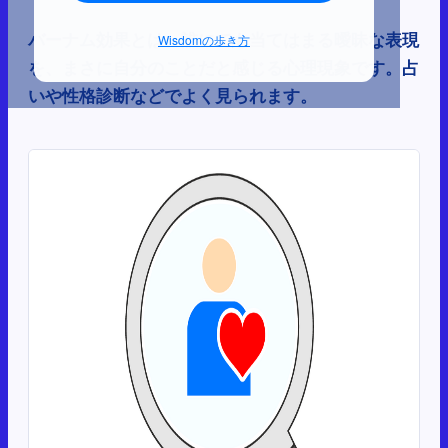
バーナム効果とは、誰にでも当てはまる曖昧な表現
Wisdomの歩き方
を、まさに自分のことだと感じる心理現象です。占
いや性格診断などでよく見られます。