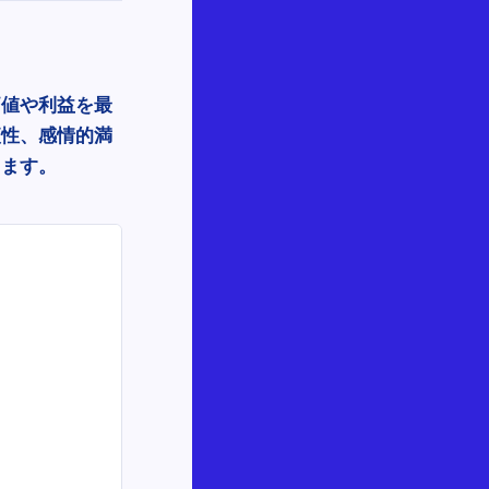
価値や利益を最
便性、感情的満
します。