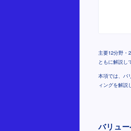
主要12分野・
ともに解説し
本項では、バ
ィングを解説
バリューベ