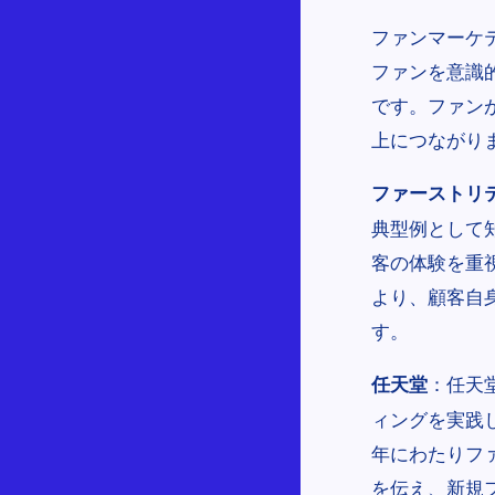
ファンマーケ
ファンを意識
です。ファン
上につながり
ファーストリテイ
典型例として
客の体験を重
より、顧客自
す。
：任天
任天堂
ィングを実践
年にわたりフ
を伝え、新規