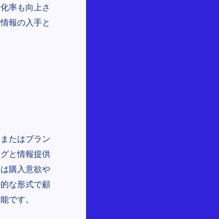
談化率も向上さ
済情報の入手と
、またはブラン
ングと情報提供
には購入意欲や
力的な形式で顧
可能です。