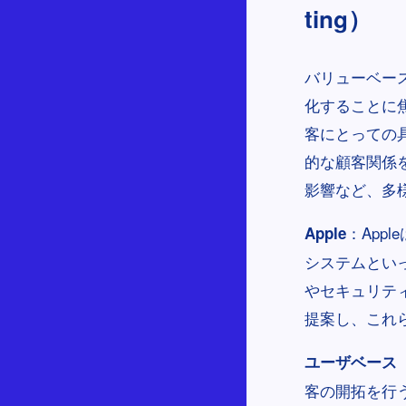
ting）
バリューベー
化することに
客にとっての
的な顧客関係
影響など、多
：App
Apple
システムといっ
やセキュリテ
提案し、これ
ユーザベース（U
客の開拓を行