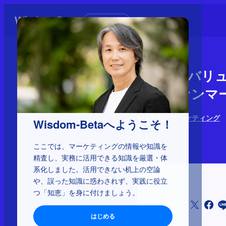
初めての方へ
1-1-35：
グ、ファンマ
114種類のマーケティング
Wisdom-Betaへようこそ！
2025年10月31日
ここでは、マーケティングの情報や知識を
精査し、実務に活用できる知識を厳選・体
系化しました。活用できない机上の空論
や、誤った知識に惑わされず、実践に役立
つ「知恵」を身に付けましょう。
シェア
はじめる