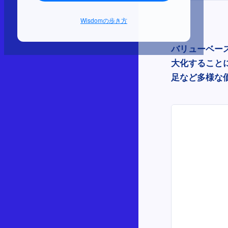
Wisdomの歩き方
バリューベー
大化すること
足など多様な